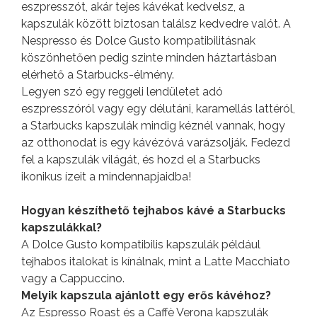
eszpresszót, akár tejes kávékat kedvelsz, a
kapszulák között biztosan találsz kedvedre valót. A
Nespresso és Dolce Gusto kompatibilitásnak
köszönhetően pedig szinte minden háztartásban
elérhető a Starbucks-élmény.
Legyen szó egy reggeli lendületet adó
eszpresszóról vagy egy délutáni, karamellás lattéról,
a Starbucks kapszulák mindig kéznél vannak, hogy
az otthonodat is egy kávézóvá varázsolják. Fedezd
fel a kapszulák világát, és hozd el a Starbucks
ikonikus ízeit a mindennapjaidba!
Hogyan készíthető tejhabos kávé a Starbucks
kapszulákkal?
A Dolce Gusto kompatibilis kapszulák például
tejhabos italokat is kínálnak, mint a Latte Macchiato
vagy a Cappuccino.
Melyik kapszula ajánlott egy erős kávéhoz?
Az Espresso Roast és a Caffè Verona kapszulák