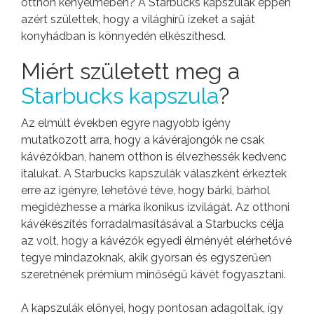
otthon kényelmében? A Starbucks kapszulák éppen
azért születtek, hogy a világhírű ízeket a saját
konyhádban is könnyedén elkészíthesd.
Miért született meg a
Starbucks kapszula
?
Az elmúlt években egyre nagyobb igény
mutatkozott arra, hogy a kávérajongók ne csak
kávézókban, hanem otthon is élvezhessék kedvenc
italukat. A Starbucks kapszulák válaszként érkeztek
erre az igényre, lehetővé téve, hogy bárki, bárhol
megidézhesse a márka ikonikus ízvilágát. Az otthoni
kávékészítés forradalmasításával a Starbucks célja
az volt, hogy a kávézók egyedi élményét elérhetővé
tegye mindazoknak, akik gyorsan és egyszerűen
szeretnének prémium minőségű kávét fogyasztani.
A kapszulák előnyei, hogy pontosan adagoltak, így