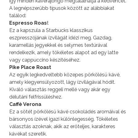
így minden kávérajongó megtalálhatja a kedvencét.
A legnépszerűbb típusok között az alábbiakat
találod:
Espresso Roas
t
Ez a kapszula a Starbucks klasszikus
eszpresszójának ízvilágát idézi meg. Gazdag,
karamellás jegyekkel és selymes textúrával
rendelkezik, amely tökéletes alapot ad egy latte
vagy cappuccino készítéséhez.
Pike Place Roast
Az egyik legkedveltebb közepes pörkölésű kávé,
amely kiegyensúlyozott, lágy ízvilágával hódít.
Kiváló választás reggeli mellé vagy akár egy
délutáni felfrissüléshez.
Caffè Verona
Ez a sötét pörkölésű kávé csokoládés aromáival és
bársonyos ízével igazi különlegesség. Tökéletes
választás azoknak, akik az erőteljes, karakteres
kávékat szeretik.