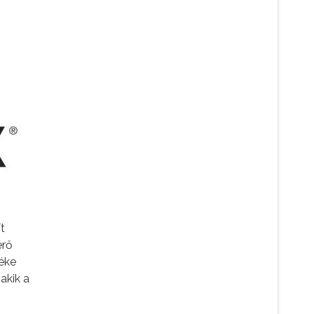
t
érő
éke
akik a