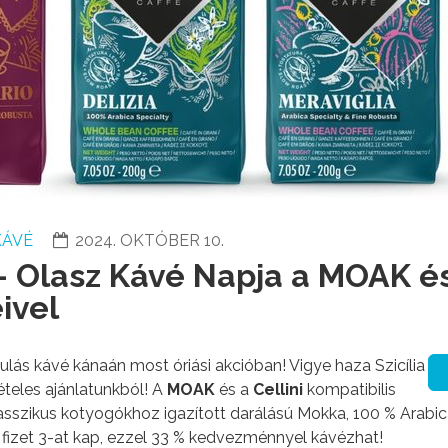
KÁVÉ
2024. OKTÓBER 10.
- Olasz Kávé Napja a MOAK é
ivel
lás kávé kánaán most óriási akcióban! Vigye haza Szicília
teles ajánlatunkból! A
MOAK
és a
Cellini
kompatibilis
lasszikus kotyogókhoz igazított darálású Mokka, 100 % Arabi
fizet 3-at kap, ezzel 33 % kedvezménnyel kávézhat!