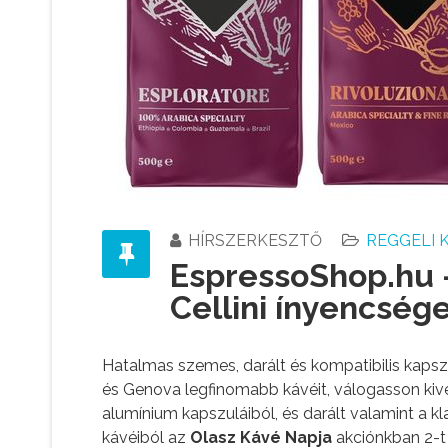
HÍRSZERKESZTŐ
REGGELI 
EspressoShop.hu 
Cellini ínyencsége
Hatalmas szemes, darált és kompatibilis kapszu
és Genova legfinomabb kávéit, válogasson kivé
alumínium kapszuláiból, és darált valamint a k
kávéiból az
Olasz Kávé Napja
akciónkban 2-t 