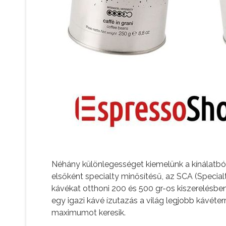
Néhány különlegességet kiemelünk a kínálatbó
elsőként specialty minősítésű, az SCA (Special
kávékat otthoni 200 és 500 gr-os kiszerelésbe
egy igazi kávé ízutazás a világ legjobb kávéte
maximumot keresik.