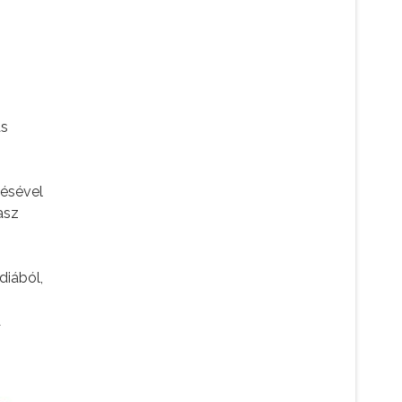
ás
lésével
asz
diából,
A