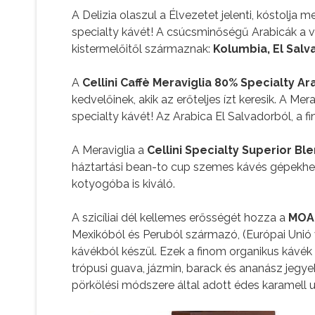
A Delizia olaszul a Élvezetet jelenti, kóstolja 
specialty kávét! A csúcsminőségű Arabicák a 
kistermelőitől származnak:
Kolumbia, El Salva
A
Cellini Caffè Meraviglia 80% Specialty A
kedvelőinek, akik az erőteljes ízt keresik. A Mer
specialty kávét! Az Arabica El Salvadorból, a 
A Meraviglia a
Cellini Specialty Superior Bl
háztartási bean-to cup szemes kávés gépekhez,
kotyogóba is kiváló.
A szicíliai dél kellemes erősségét hozza a
MOAK
Mexikóból és Peruból származó, (Európai Unió v
kávékból készül. Ezek a finom organikus kávé
trópusi guava, jázmin, barack és ananász jeg
pörkölési módszere által adott édes karamell 