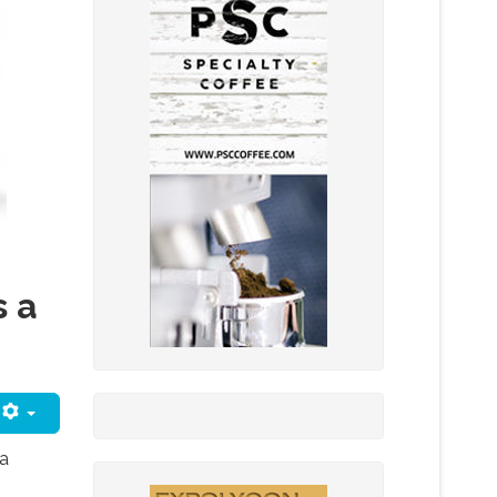
s a
ca