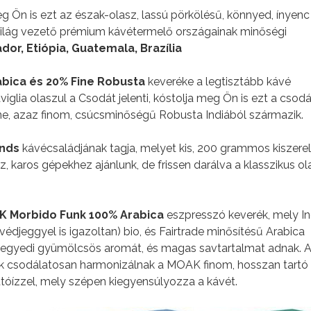
meg Ön is ezt az észak-olasz, lassú pörkölésű, könnyed, ínyenc
világ vezető prémium kávétermelő országainak minőségi
dor, Etiópia, Guatemala, Brazília
rabica és 20% Fine Robusta
keveréke a legtisztább kávé
aviglia olaszul a Csodát jelenti, kóstolja meg Ön is ezt a csod
fine, azaz finom, csúcsminőségű Robusta Indiából származik.
ends
kávécsaládjának tagja, melyet kis, 200 grammos kiszere
 karos gépekhez ajánlunk, de frissen darálva a klasszikus ol
 Morbido Funk 100% Arabica
eszpresszó keverék, mely In
édjeggyel is igazoltan) bio, és Fairtrade minősítésű Arabica
k egyedi gyümölcsös aromát, és magas savtartalmat adnak. 
yek csodálatosan harmonizálnak a MOAK finom, hosszan tartó
utóízzel, mely szépen kiegyensúlyozza a kávét.