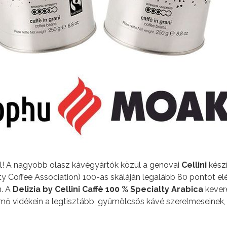
l! A nagyobb olasz kávégyártók közül a genovai
Cellini
készí
ty Coffee Association) 100-as skáláján legalább 80 pontot el
n. A
Delizia by Cellini Caffè 100 % Specialty Arabica
kever
rmő vidékein a legtisztább, gyümölcsös kávé szerelmeseinek, 