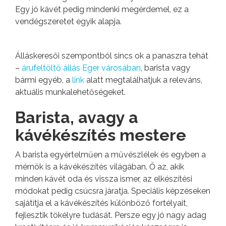
Egy jó kávét pedig mindenki megérdemel, ez a
vendégszeretet egyik alapja.
Álláskeresői szempontból sincs ok a panaszra tehát
–
árufeltöltő állás Eger városában
, barista vagy
bármi egyéb, a
link
alatt megtalálhatjuk a releváns,
aktuális munkalehetőségeket.
Barista, avagy a
kávékészítés mestere
A barista egyértelműen a művészlélek és egyben a
mérnök is a kávékészítés világában. Ő az, akik
minden kávét oda és vissza ismer, az elkészítési
módokat pedig csúcsra járatja. Speciális képzéseken
sajátítja el a kávékészítés különböző fortélyait,
fejlesztik tökélyre tudását. Persze egy jó nagy adag