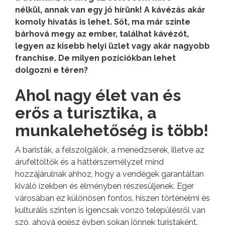
nélkül, annak van egy jó hírünk! A kávézás akár
komoly hivatás is lehet. Sőt, ma már szinte
bárhová megy az ember, találhat kávézót,
legyen az kisebb helyi üzlet vagy akár nagyobb
franchise. De milyen pozíciókban lehet
dolgozni e téren?
Ahol nagy élet van és
erős a turisztika, a
munkalehetőség is több!
A baristák, a felszolgálók, a menedzserek, illetve az
árufeltöltők és a háttérszemélyzet mind
hozzájárulnak ahhoz, hogy a vendégek garantáltan
kiváló ízekben és élményben részesüljenek. Eger
városában ez különösen fontos, hiszen történelmi és
kulturális szinten is igencsak vonzó településről van
szó, ahová egész évben sokan jönnek turistaként.