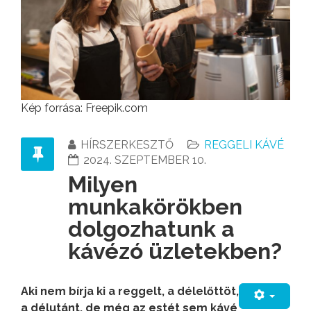
Kép forrása: Freepik.com
HÍRSZERKESZTŐ
REGGELI KÁVÉ
2024. SZEPTEMBER 10.
Milyen
munkakörökben
dolgozhatunk a
kávézó üzletekben?
Aki nem bírja ki a reggelt, a délelőttöt,
a délutánt, de még az estét sem kávé