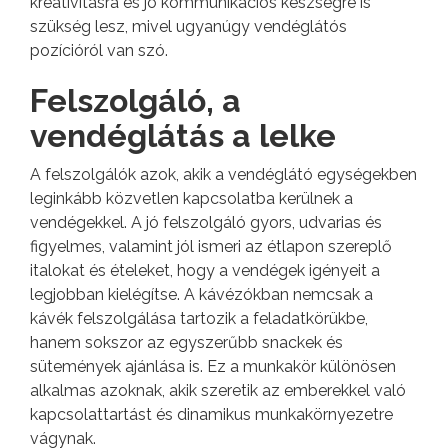
kreativitásra és jó kommunikációs készségre is
szükség lesz, mivel ugyanúgy vendéglátós
pozícióról van szó.
Felszolgáló, a
vendéglátás a lelke
A felszolgálók azok, akik a vendéglátó egységekben
leginkább közvetlen kapcsolatba kerülnek a
vendégekkel. A jó felszolgáló gyors, udvarias és
figyelmes, valamint jól ismeri az étlapon szereplő
italokat és ételeket, hogy a vendégek igényeit a
legjobban kielégítse. A kávézókban nemcsak a
kávék felszolgálása tartozik a feladatkörükbe,
hanem sokszor az egyszerűbb snackek és
sütemények ajánlása is. Ez a munkakör különösen
alkalmas azoknak, akik szeretik az emberekkel való
kapcsolattartást és dinamikus munkakörnyezetre
vágynak.