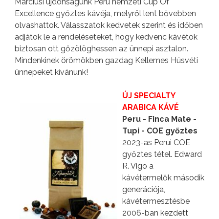
Márciusi újdonságunk Peru nemzeti Cup Of
Excellence győztes kávéja, melyről lent bővebben
olvashattok. Válasszatok kedvetek szerint és időben
adjátok le a rendeléseteket, hogy kedvenc kávétok
biztosan ott gőzölöghessen az ünnepi asztalon.
Mindenkinek örömökben gazdag Kellemes Húsvéti
ünnepeket kívánunk!
ÚJ SPECIALTY
ARABICA KÁVÉ
Peru - Finca Mate -
Tupi - COE győztes
2023-as Perui COE
győztes tétel. Edward
R. Vigo a
kávétermelők második
generációja,
kávétermesztésbe
2006-ban kezdett