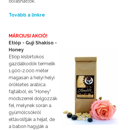
olvashattok.
Tovább a linkre
MÁRCIUSI AKCIÓ!
Etióp - Guji Shakiso -
Honey
Etióp kisbirtokos
gazdálkodók termelik
1.900-2.000 méter
magasan a helyi helyi
örökletes arabica
fajtáiból, és "Honey"
módszerrel dolgozzák
fel, melynek során a
gyümölcsökről
eltávolítják a héjat, de
a babon hagyják a