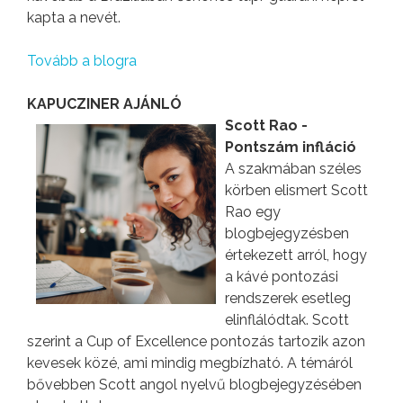
kapta a nevét.
Tovább a blogra
KAPUCZINER AJÁNLÓ
Scott Rao -
Pontszám infláció
A szakmában széles
körben elismert Scott
Rao egy
blogbejegyzésben
értekezett arról, hogy
a kávé pontozási
rendszerek esetleg
elinflálódtak. Scott
szerint a Cup of Excellence pontozás tartozik azon
kevesek közé, ami mindig megbízható. A témáról
bővebben Scott angol nyelvű blogbejegyzésében