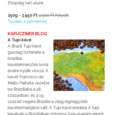
Etiópiáig tart utunk.
250g - 3.950 Ft
4.500 Ft helyett
Tovább a termékhez
KAPUCZINER BLOG
A Tupi kávé
A Brazil Tupi kávé
gazdag története a
brazíliai
kávétermesztés korai
éveire nyúlik vissza. A
kávét Francisco de
Mello Palheta vezette
be Brazíliába a 18.
században, és a 19.
század végére Brazília a világ legnagyobb
kávétermelőjévé vált. A Tupi kávé eredete A tupi
kávébab a Brazíliában őshonos tupi-guarani népről