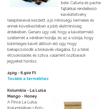
bele. Caturra és pache
fajtákkal rendelkező
kávéültetvény
telepítésével kezdett, a jó minőségű termelés és
ennek következtében a jobb életminőség
érdekében. Genaro úgy véli, hogy a kávétermelő
szellemét a vérében hordja, és az a víziója, hogy
különleges kávét állítson elő úgy, hogy
bekapcsolódik a biokávék világába. Ez a tétel
étcsokoládés és szilva, valamint őszibarack
jegyeket hordoz.
250g - 6.900 Ft
Tovább a termékhez
Kolumbia - La Luisa
Mango - Honey
A Finca La Luisa,
Kolumbiában 1.600-