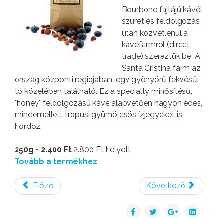
Bourbone fajtájú kávét
szüret és feldolgozás
után közvetlenül a
kávéfarmról (direct
trade) szereztük be. A
Santa Cristina farm az
ország központi régiójában, egy gyönyörű fekvésű
tó közelében található. Ez a specialty minősítésű,
"honey" feldolgozású kávé alapvetően nagyon édes,
mindemellett trópusi gyümölcsös ízjegyeket is
hordoz.
250g - 2.400 Ft
2.800 Ft helyett
Tovább a termékhez
Előző
Következő