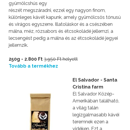
gyümölcshús egy
részét megszáradni, ezzel egy nagyon finom,
különleges kávét kapunk, amely gyümölcsös tónusú
és virágos egyszerre. Illatoláskor és a csészében
málna, méz, rózsabors és étcsokoládé jellemzi, a
lecsengést pedig a málna és az étcsokoládé jegyei
jellemzik.
250g - 2.800 Ft
3.950 Ft helyett
Tovább a termékhez
El Salvador - Santa
Cristina farm
El Salvador Közép-
Amerikában található,
a világ talán
legizgalmasabb kávéi
teremnek ezen a
vidéken. Ezt a