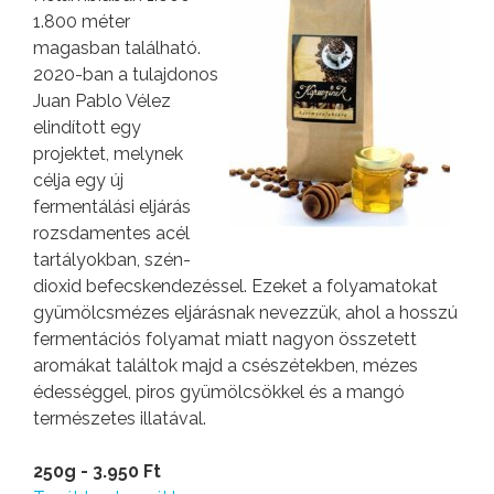
1.800 méter
magasban található.
2020-ban a tulajdonos
Juan Pablo Vélez
elindított egy
projektet, melynek
célja egy új
fermentálási eljárás
rozsdamentes acél
tartályokban, szén-
dioxid befecskendezéssel. Ezeket a folyamatokat
gyümölcsmézes eljárásnak nevezzük, ahol a hosszú
fermentációs folyamat miatt nagyon összetett
aromákat találtok majd a csészétekben, mézes
édességgel, piros gyümölcsökkel és a mangó
természetes illatával.
250g - 3.950 Ft