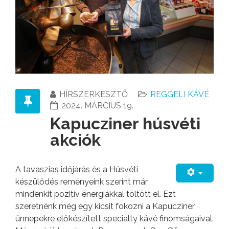
HÍRSZERKESZTŐ
REGGELI KÁVÉ
2024. MÁRCIUS 19.
Kapucziner húsvéti
akciók
A tavaszias időjárás és a Húsvéti
készülődés reményeink szerint már
mindenkit pozitív energiákkal töltött el. Ezt
szeretnénk még egy kicsit fokozni a Kapucziner
ünnepekre előkészített specialty kávé finomságaival.