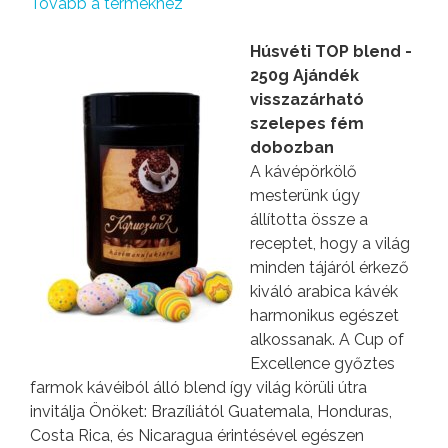
Tovább a termékhez
Húsvéti TOP blend -
250g Ajándék
visszazárható
szelepes fém
dobozban
A kávépörkölő
mesterünk úgy
állította össze a
receptet, hogy a világ
minden tájáról érkező
kiváló arabica kávék
harmonikus egészet
alkossanak. A Cup of
Excellence győztes
farmok kávéiból álló blend így világ körüli útra
invitálja Önöket: Brazíliától Guatemala, Honduras,
Costa Rica, és Nicaragua érintésével egészen