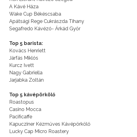
A Kávé Háza
Wake Cup Békéscsaba
Apátsági Rege Cukrászda Tihany
Segafredo Kávézó- Árkád Győr
Top 5 barista:
Kovács Henriett
Járfás Miklós
Kurcz Ivett
Nagy Gabriella
Jarjabka Zoltán
Top 5 kávépörkölő
Roastopus
Casino Mocca
Pacificaffe
Kapucziner Kézműves Kávépörkölő
Lucky Cap Micro Roastery