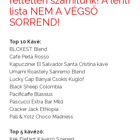
feltétlen számítunk! A lenti
lista NEM A VÉGSŐ
SORREND!
Top 10 Kávé:
BLCKEST Blend
Café Perla Rosso
Kapucziner El Salvador Santa Cristina kávé
Umami Roastery Sanremo Blend
Lucky Cap Bányai Csokis Kuglóf
Black Sheep Colombia
Pacificaffe Blassius
Pascucci Extra Bar Mild
Cracker Jack Ethiopia
Pall & Yotz Choco Madness
Top 5 kávézó:
Kék Elefánt Kávézó Szeged