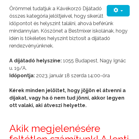
Örömmel tudatjuk a Kávékorzó Díjátadó
összes kategória jelöltjeivel, hogy sikerült
időpontot és helyszínt találni, ahová beférünk
mindannyian. Köszönet a Bestmixer iskolának, hogy
idén is tökéletes helyszínt biztosít a díjátadó
rendezvényünknek.
A díjátadó helyszíne:
1055 Budapest, Nagy Ignác
u. 19/A.
Időpontja:
2023. január 18 szerda 14:00-óra
Kérek minden jelöltet, hogy jöjjön el átvenni a
díjakat, vagy ha ő nem tud jönni, akkor legyen
ott valaki, aki átveszi helyette.
Akik megjelenésére