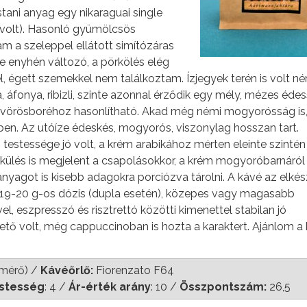
tani anyag egy nikaraguai single
i volt). Hasonló gyümölcsös
a szeleppel ellátott simítózáras
e enyhén változó, a pörkölés elég
 égett szemekkel nem találkoztam. Ízjegyek terén is volt né
áfonya, ribizli, szinte azonnal érződik egy mély, mézes édes
s vörösboréhoz hasonlítható. Akad még némi mogyorósság is
n. Az utóíze édeskés, mogyorós, viszonylag hosszan tart.
stessége jó volt, a krém arabikához mérten eleinte szintén j
külés is megjelent a csapolásokkor, a krém mogyoróbarnáról 
anyagot is kisebb adagokra porciózva tárolni. A kávé az elkés
 19-20 g-os dózis (dupla esetén), közepes vagy magasabb
, eszpresszó és risztrettó közötti kimenettel stabilan jó
tő volt, még cappuccinoban is hozta a karaktert. Ajánlom a
őmérő) /
Kávéőrlő:
Fiorenzato F64
stesség
: 4 /
Ár-érték arány
: 10 /
Összpontszám:
26,5