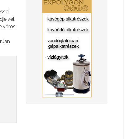
éssel
jeivel,
e város
orúan