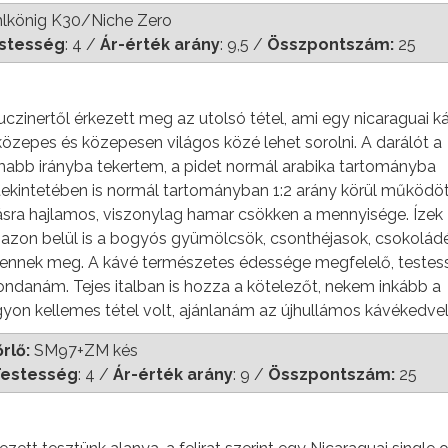
lkönig K30/Niche Zero
stesség
: 4 /
Ár-érték arány
: 9,5 /
Összpontszám:
25
zinertől érkezett meg az utolsó tétel, ami egy nicaraguai k
közepes és közepesen világos közé lehet sorolni. A darálót a
omabb irányba tekertem, a pidet normál arabika tartományba
 tekintetében is normál tartományban 1:2 arány körül működöt
ásra hajlamos, viszonylag hamar csökken a mennyisége. Ízek
azon belül is a bogyós gyümölcsök, csonthéjasok, csokoládé
jelennek meg. A kávé természetes édessége megfelelő, teste
ndanám. Tejes italban is hozza a kötelezőt, nekem inkább a
yon kellemes tétel volt, ajánlanám az újhullámos kávékedve
rlő:
SM97+ZM kés
estesség
: 4 /
Ár-érték arány
: 9 /
Összpontszám:
25