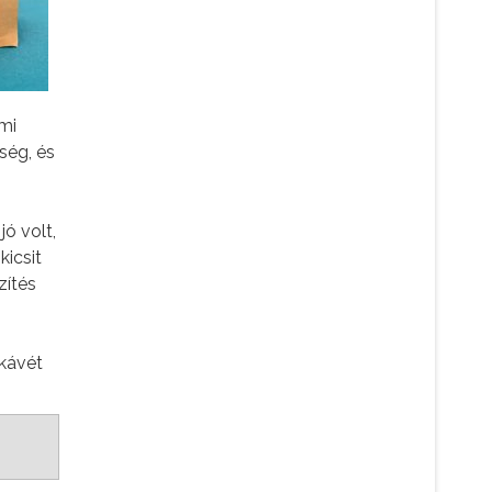
mi
ség, és
,
ó volt,
kicsit
zítés
 kávét