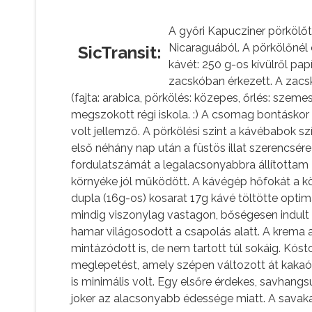
A győri Kapucziner pörkölőt
Nicaraguából. A pörkölőnél 
SicTransit:
kávét: 250 g-os kívülről pap
zacskóban érkezett. A zacs
(fajta: arabica, pörkölés: közepes, őrlés: szem
megszokott régi iskola. :) A csomag bontáskor
volt jellemző. A pörkölési szint a kávébabok s
első néhány nap után a füstös illat szerencsére
fordulatszámát a legalacsonyabbra állítottam -
környéke jól működött. A kávégép hőfokát a kö
dupla (16g-os) kosarat 17g kávé töltötte optim
mindig viszonylag vastagon, bőségesen indul
hamar világosodott a csapolás alatt. A krema
mintázódott is, de nem tartott túl sokáig. Kós
meglepetést, amely szépen változott át kakaó
is minimális volt. Egy elsőre érdekes, savhangs
joker az alacsonyabb édessége miatt. A savak