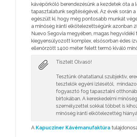
kávépörkölő berendezésünk a kezdetek óta a le
tapasztalatunk segítéségével. Az évek során 
egészült ki, hogy még pontosabb munkát végezh
a minőség iránti elkötelezettségünk azonban 2
Nuevo Segovia megyében, magas hegyvidéki terü
kiegyensúlyozott komplex, elsősorban édes ízv
ellenőrzött 1400 méter felett termő kiváló mi
Tisztelt Olvasó!
Tesztünk óhatatlanul szubjektív, er
tesztelők egyéni izlésétől, mindazo
fogyasztó fog tapasztalni otthoná
birtokában. A kereskedelmi minőség
személyzettel sokkal többet is kiho
minőség iránti elkötelezettég hiány
A
Kapucziner Kávémanufaktúra
tulajdonosá