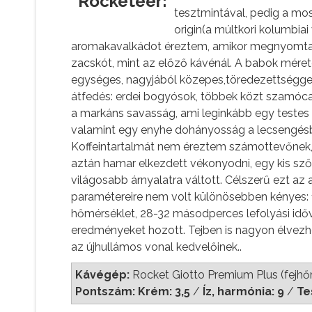
Rocketeer:
tesztmintával, pedig a mos
origin(a múltkori kolumbia
aromakavalkádot éreztem, amikor megnyomtam 
zacskót, mint az előző kávénál. A babok méret
egységes, nagyjából közepes,töredezettséggel,
átfedés: erdei bogyósok, többek közt szamóca, 
a markáns savasság, ami leginkább egy teste
valamint egy enyhe dohányosság a lecsengésbe
Koffeintartalmát nem éreztem számottevőnek, te
aztán hamar elkezdett vékonyodni, egy kis sző
világosabb árnyalatra váltott. Célszerű ezt az 
paramétereire nem volt különösebben kényes:
hőmérséklet, 28-32 másodperces lefolyási idővel
eredményeket hozott. Tejben is nagyon élvezhe
az újhullámos vonal kedvelőinek..
Kávégép:
Rocket Giotto Premium Plus (fejh
Pontszám: Krém: 3,5
/
Íz, harmónia: 9
/
Te