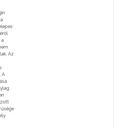
gin
 a
zelepes
éról
 a
 nem
tak. Az
s
. A
yása
nylag
en
ozott
erűsége
lly