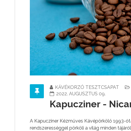
KÁVÉKORZÓ TESZTCSAPAT
2022. AUGUSZTUS 09.
Kapucziner - Nica
A Kapucziner Kézműves Kávépörkölő 1993-óta a 
rendszerességgel pörköli a világ minden tájár