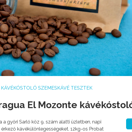
KÁVÉKÓSTOLÓ SZEMESKÁVÉ TESZTEK
ragua El Mozonte kávékóstol
győri Sarló köz 9. szám alatti üzletben, napi
ól érkező kávékülönlegességeket. 12kg-os Probat