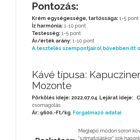
Pontozás:
Krém egységessége, tartóssága:
1-5 pont
Íz harmónia:
1-10 pont
Testesség:
1-5 pont
Ár/érték arány:
1-10 pont
A tesztelés szempontjairól bővebben itt o
Kávé típusa: Kapucziner
Mozonte
Pörkölés ideje: 2022.07.04
,
Lejárat ideje:
,
C
csomagolás
Ár: 9600.-Ft/kg
,
Forgalmazó adatai
Meglepő módon soron köve
“szimatoláskor” sok hason