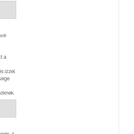
ávé
t a
s ízzel
ssége
lőknek.