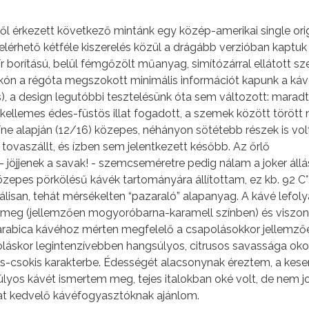
ől érkezett következő mintánk egy közép-amerikai single ori
elérhető kétféle kiszerelés közül a drágább verzióban kaptuk
ír borítású, belül fémgőzölt műanyag, simítózárral ellátott s
kón a régóta megszokott minimális információt kapunk a káv
es), a design legutóbbi tesztelésünk óta sem változott: maradt
 kellemes édes-füstös illat fogadott, a szemek között törött
zíne alapján (12/16) közepes, néhányon sötétebb részek is vol
 tovaszállt, és ízben sem jelentkezett később. Az őrlő
 jöjjenek a savak! - szemcseméretre pedig nálam a joker állá
zepes pörkölésű kávék tartományára állítottam, ez kb. 92 C°
álisan, tehát mérsékelten “pazaraló” alapanyag. A kávé lefol
t meg (jellemzően mogyoróbarna-karamell színben) és viszo
 arabica kávéhoz mérten megfelelő a csapolásokkor jellemző
toláskor legintenzívebben hangsúlyos, citrusos savassága ok
s-csokis karakterbe. Édességét alacsonynak éreztem, a kes
úlyos kávét ismertem meg, tejes italokban oké volt, de nem jo
at kedvelő kávéfogyasztóknak ajánlom.