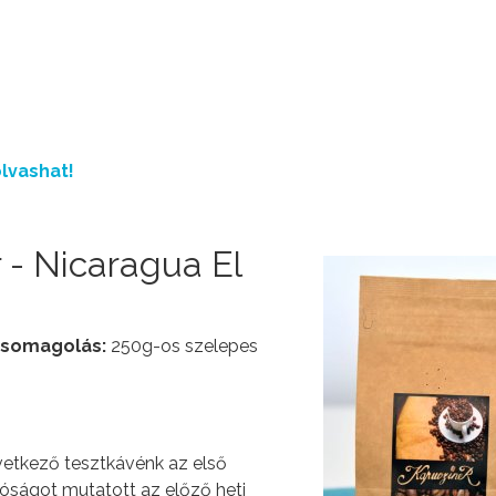
lvashat!
 - Nicaragua El
somagolás:
250g-os szelepes
tkező tesztkávénk az első
lóságot mutatott az előző heti