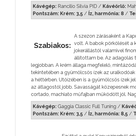
Kávégép:
Rancilio Silvia PID /
Kávéőrlő:
Mah
Pontszám: Krém: 3,5
/
Íz, harmónia: 8
/
Te
A szezon zárásaként a Kapuc
volt. A babok pörkölését a 
Szabiakos:
jokerállástól valamivel fin
állítottam be. Az adagolás
legjobban. A krém állaga megfelelő, mintázód
tekintetében a gyümölcsös ízek az uralkodóak 
a héttérben. Utóízében is a gyümölcsös ízek 
az átlagostól jobb. Savasságát közepesnek mo
cortado, machiato műfajban működött jól. Nag
Kávégép:
Gaggia Classic Full Tuning /
Kávéő
Pontszám: Krém: 3,5
/
Íz, harmónia: 8,5
/
T