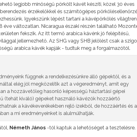
hető legjobb minőségű pörkölt kávét készíti, közel 30 éves
a berendezés érzékelőkkel és számítógépes pörkölésellenőrz
essünk. Igyekszünk lépést tartani a kávépörkölés világtrend
8 éve változatlan. Nicaragua északi részén található Mozont
leten fekszik. Az itt termő arabica kávénk jó felépítésű,
ilággal jellemezhető. Az SHG vagy SHB jelölést csak a szig
nőségű arabica kávék kapják - tudtuk meg a forgalmazótól.
edményeink függnek a rendelkezésünkre álló gépektől, és a
náltal elég jól megközelítik azt a végeredményt, amit egy
ban a hozzávetőleg hasonló képességű háztartási gépei
ű (tehát kiváló) gépeket használó kávézók hozzáértő
zhatnak a kávékeverékekben rejlő ízekből, de hozzáértés és a
ában a mi eredményeinket is alulmúlhatják.
tól,
Németh János
-tól kaptuk a lehetőséget a tesztelésre.