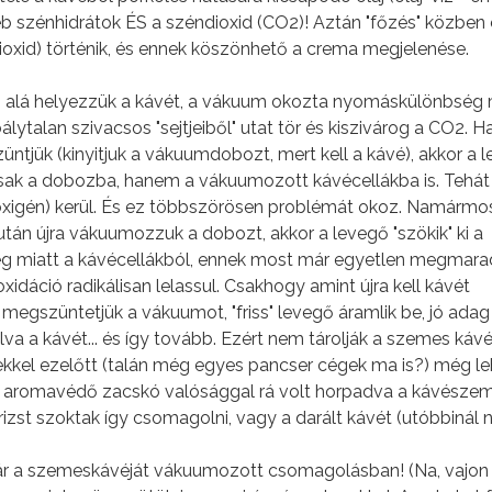
b szénhidrátok ÉS a széndioxid (CO2)! Aztán "főzés" közben
xid) történik, és ennek köszönhető a crema megjelenése.
 alá helyezzük a kávét, a vákuum okozta nyomáskülönbség 
lytalan szivacsos "sejtjeiből" utat tör és kiszivárog a CO2. H
tjük (kinyitjuk a vákuumdobozt, mert kell a kávé), akkor a 
sak a dobozba, hanem a vákuumozott kávécellákba is. Tehá
oxigén) kerül. És ez többszörösen problémát okoz. Namármos
után újra vákuumozzuk a dobozt, akkor a levegő "szökik" ki a
 miatt a kávécellákból, ennek most már egyetlen megmara
xidáció radikálisan lelassul. Csakhogy amint újra kell kávét
 megszüntetjük a vákuumot, "friss" levegő áramlik be, jó adag "
va a kávét... és így tovább. Ezért nem tárolják a szemes kávé
el ezelőtt (talán még egyes pancser cégek ma is?) még le
 aromavédő zacskó valósággal rá volt horpadva a kávészem
rizst szoktak így csomagolni, vagy a darált kávét (utóbbinál
ár a szemeskávéját vákuumozott csomagolásban! (Na, vajo