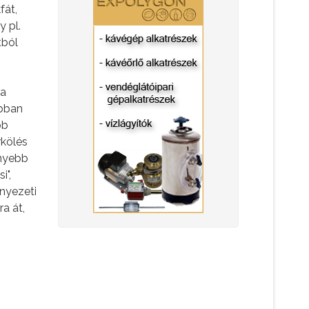
fát,
 pl.
tból
 a
obban
bb
rkölés
enyebb
i",
rnyezeti
a át,