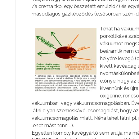
/a crema tkp. egy összetett emulzió/) és egyé
másodlagos gázképződés (elsősorban szén-dio
Tehát ha vákuum
pörköltkávé szabá
vákuumot megszün
beáramlik nem c
helyére levegő (
kivett kávéadag 
nyomáskülönbség
előnye, hogy az o
kivennünk és újra
oxigénnel roncsol
vákuumban, vagy vákuumcsomagolásban. Évekk
látni olyan szemeskávé-csomagolást, hogy az
vákuumcsomagolás miatt. Néha lehet látni, pl. 
lehet mást tenni...).
Egyetlen komoly kávégyártó sem árulja ma m