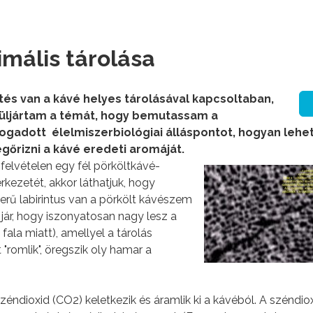
imális tárolása
rtés van a kávé helyes tárolásával kapcsoltaban,
örüljártam a témát, hogy bemutassam a
ogadott élelmiszerbiológiai álláspontot, hogyan lehe
gőrizni a kávé eredeti aromáját.
lvételen egy fél pörköltkávé-
kezetét, akkor láthatjuk, hogy
rű labirintus van a pörkölt kávészem
 jár, hogy iszonyatosan nagy lesz a
k fala miatt), amellyel a tárolás
 "romlik", öregszik oly hamar a
ndioxid (CO2) keletkezik és áramlik ki a kávéból. A széndiox