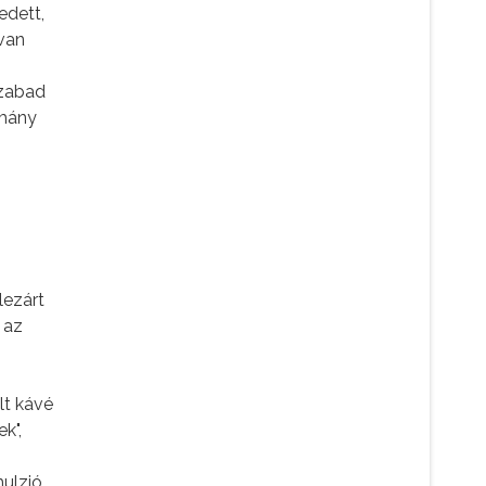
edett,
 van
szabad
lmány
lezárt
 az
lt kávé
k",
mulzió