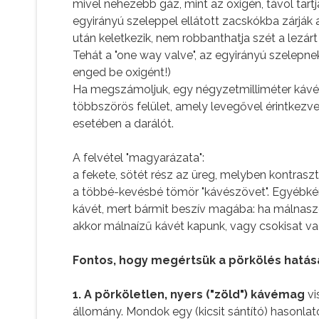
mivel nehezebb gáz, mint az oxigén, távol tart
egyirányú szeleppel ellátott zacskókba zárják a
után keletkezik, nem robbanthatja szét a lezárt
Tehát a "one way valve", az egyirányú szelepne
enged be oxigént!)
Ha megszámoljuk, egy négyzetmilliméter kávéra
többszörös felület, amely levegővel érintkezve 
esetében a darálót.
A felvétel "magyarázata":
a fekete, sötét rész az üreg, melyben kontrasz
a többé-kevésbé tömör "kávészövet". Egyébként
kávét, mert bármit beszív magába: ha málnaször
akkor málnaízű kávét kapunk, vagy csokisat vag
Fontos, hogy megértsük a pörkölés hatásá
1. A pörköletlen, nyers ("zöld") kávémag
vi
állomány. Mondok egy (kicsit sántító) hasonlato