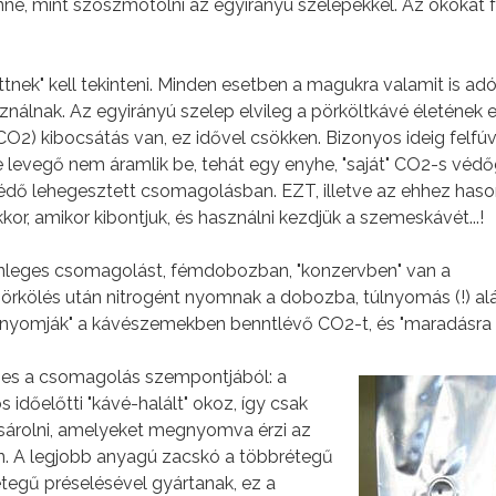
ne, mint szöszmötölni az egyirányú szelepekkel. Az okokat 
ek" kell tekinteni. Minden esetben a magukra valamit is ad
nálnak. Az egyirányú szelep elvileg a pörköltkávé életének 
(CO2) kibocsátás van, ez idővel csökken. Bizonyos ideig felfú
de levegő nem áramlik be, tehát egy enyhe, "saját" CO2-s véd
dő lehegesztett csomagolásban. EZT, illetve az ehhez haso
kor, amikor kibontjuk, és használni kezdjük a szemeskávét...!
lönleges csomagolást, fémdobozban, "konzervben" van a
rkölés után nitrogént nyomnak a dobozba, túlnyomás (!) al
é nyomják" a kávészemekben benntlévő CO2-t, és "maradásra bí
es a csomagolás szempontjából: a
 időelőtti "kávé-halált" okoz, így csak
árolni, amelyeket megnyomva érzi az
on. A legjobb anyagú zacskó a többrétegű
egű préselésével gyártanak, ez a