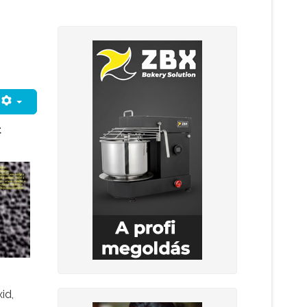
t
id,