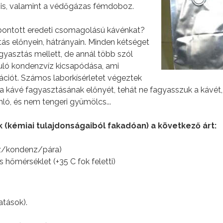
en is, valamint a védőgázas fémdoboz.
bontott eredeti csomagolású kávénkat?
s előnyein, hátrányain. Minden kétséget
gyasztás mellett, de annál több szól
kuló kondenzvíz kicsapódása, ami
dációt. Számos laborkísérletet végeztek
 a kávé fagyasztásának előnyét, tehát ne fagyasszuk a kávét,
ló, és nem tengeri gyümölcs...
 (kémiai tulajdonságaiból fakadóan) a következő árt:
íz/kondenz/pára)
őmérséklet (+35 C fok feletti)
atások).