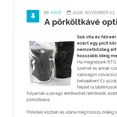
KÁVÉ
2008. NOVEMBER 23.
A pörköltkávé opt
Sok vita és félreé
ezért egy picit k
nemzetközileg elf
hosszabb ideig me
Ha megnézünk RTG fe
szemet és annak szer
valóságos szivacssze
belsejében! Ez azzal
felület (a labirintuso
folyamán a levegő érintkezhet/érintkezik: ezért
pörköltkávé.
Pörkölés közben és utána még hosszú órákig szé