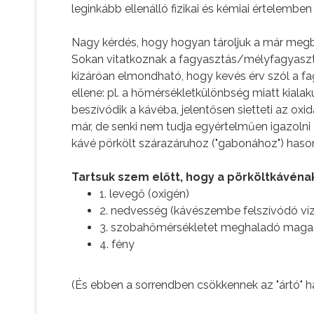
leginkább ellenálló fizikai és kémiai értelemb
Nagy kérdés, hogy hogyan tároljuk a már meg
Sokan vitatkoznak a fagyasztás/mélyfagyasztá
kizáróan elmondható, hogy kevés érv szól a fa
ellene: pl. a hőmérsékletkülönbség miatt kiala
beszívódik a kávéba, jelentősen sietteti az oxi
már, de senki nem tudja egyértelműen igazolni
kávé pörkölt szárazáruhoz ("gabonához") hason
Tartsuk szem előtt, hogy a pörköltkávénak
1. levegő (oxigén)
2. nedvesség (kávészembe felszívódó v
3. szobahőmérsékletet meghaladó magas h
4. fény
(És ebben a sorrendben csökkennek az "ártó" h