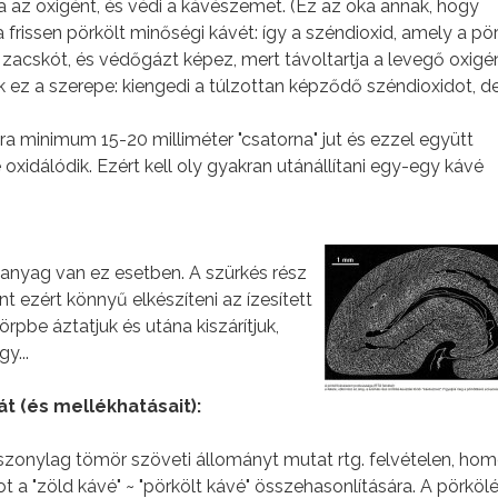
ja az oxigént, és védi a kávészemet. (Ez az oka annak, hogy
 frissen pörkölt minőségi kávét: így a széndioxid, amely a pö
 zacskót, és védőgázt képez, mert távoltartja a levegő oxigén
k ez a szerepe: kiengedi a túlzottan képződő széndioxidot, 
 minimum 15-20 milliméter "csatorna" jut és ezzel együtt
oxidálódik. Ezért kell oly gyakran utánállítani egy-egy kávé
tanyag van ez esetben. A szürkés rész
 ezért könnyű elkészíteni az ízesített
pbe áztatjuk és utána kiszárítjuk,
y...
t (és mellékhatásait):
szonylag tömör szöveti állományt mutat rtg. felvételen, ho
t a "zöld kávé" ~ "pörkölt kávé" összehasonlítására. A pörköl