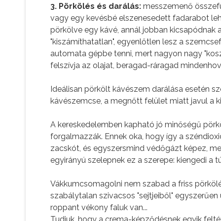
3. Pörkölés és darálás:
messzemenő összefüg
vagy egy kevésbé elszenesedett fadarabot lehe
pörkölve egy kávé, annál jobban kicsapódnak az
"kiszámíthatatlan", egyenlőtlen lesz a szemcse
automata gépbe tenni, mert nagyon nagy "koszt
felszívja az olajat, beragad-ráragad mindenhova
Ideálisan pörkölt kávészem darálása esetén szé
kávészemcse, a megnőtt felület miatt javul a k
A kereskedelemben kapható jó minőségű pörköl
forgalmazzák. Ennek oka, hogy így a széndioxid
zacskót, és egyszersmind védőgázt képez, mert 
egyirányú szelepnek ez a szerepe: kiengedi a 
Vákkumcsomagolni nem szabad a friss pörkölé
szabálytalan szivacsos "sejtjeiből" egyszerűen u
roppant vékony faluk van...
Tudjuk, hogy a crema-képződésnek egyik feltéte