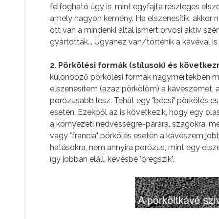
felfogható úgy is, mint egyfajta részleges elsz
amely nagyon kemény. Ha elszenesítik, akkor 
ott van a mindenki által ismert orvosi aktív szé
gyártották... Ugyanez van/történik a kávéval is
2. Pörkölési formák (stílusok) és követke
különböző pörkölési formák nagymértékben m
elszenesítem (azaz pörkölöm) a kávészemet, an
porózusabb lesz. Tehát egy "bécsi" pörkölés es
esetén. Ezekből az is következik, hogy egy ol
a környezeti nedvességre-párára, szagokra, mer
vagy "francia" pörkölés esetén a kávészem jobb
hatásokra, nem annyira porózus, mint egy elsze
így jobban eláll, kevésbé "öregszik".