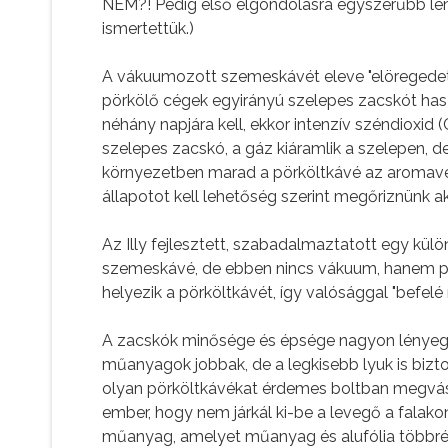
NEM?! Pedig első elgondolásra egyszerűbb len
ismertettük.)
A vákuumozott szemeskávét eleve "elöregedettn
pörkölő cégek egyirányú szelepes zacskót hasz
néhány napjára kell, ekkor intenzív széndioxid 
szelepes zacskó, a gáz kiáramlik a szelepen, 
környezetben marad a pörköltkávé az aromavé
állapotot kell lehetőség szerint megőriznünk ak
Az Illy fejlesztett, szabadalmaztatott egy kü
szemeskávé, de ebben nincs vákuum, hanem pö
helyezik a pörköltkávét, így valósággal "befel
A zacskók minősége és épsége nagyon lényeg
műanyagok jobbak, de a legkisebb lyuk is biztos
olyan pörköltkávékat érdemes boltban megvás
ember, hogy nem járkál ki-be a levegő a falak
műanyag, amelyet műanyag és alufólia többrét