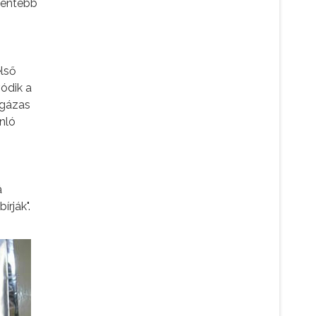
fentebb
ó
első
vódik a
őgázas
nló
á
rják".