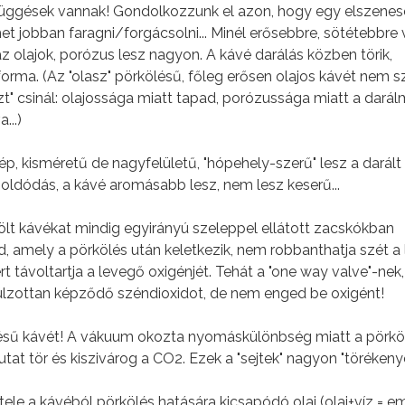
gések vannak! Gondolkozzunk el azon, hogy egy elszenes
t jobban faragni/forgácsolni... Minél erősebbre, sötétebbre
 olajok, porózus lesz nagyon. A kávé darálás közben törik,
forma. (Az "olasz" pörkölésű, főleg erősen olajos kávét nem 
" csinál: olajossága miatt tapad, porózussága miatt a dará
...)
p, kisméretű de nagyfelületű, "hópehely-szerű" lesz a darált
ioldódás, a kávé aromásabb lesz, nem lesz keserű...
t kávékat mindig egyirányú szeleppel ellátott zacskókban
, amely a pörkölés után keletkezik, nem robbanthatja szét a 
távoltartja a levegő oxigénjét. Tehát a "one way valve"-nek,
túlzottan képződő széndioxidot, de nem enged be oxigént!
sű kávét! A vákuum okozta nyomáskülönbség miatt a pörkö
tat tör és kiszivárog a CO2. Ezek a "sejtek" nagyon "törékenye
le a kávéból pörkölés hatására kicsapódó olaj (olaj+víz = e