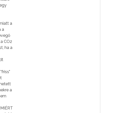
 egy
miatt a
a a
levegő
t a CO2
t, ha a
dt
friss"
t
hetett
ekre a
 nem
n MIÉRT