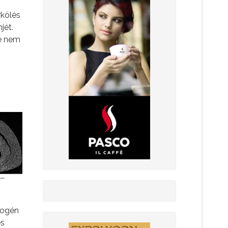
rkölés
jét.
de nem
mogén
és