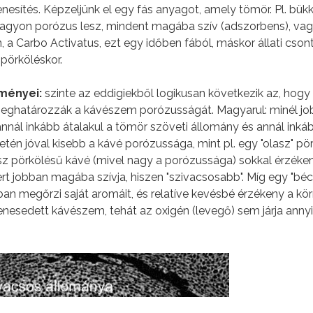
enesítés. Képzeljünk el egy fás anyagot, amely tömör. Pl. bükk
nagyon porózus lesz, mindent magába szív (adszorbens), vagy
n, a Carbo Activatus, ezt egy időben fából, máskor állati cson
 pörköléskor.
zményei:
szinte az eddigiekből logikusan következik az, hogy
eghatározzák a kávészem porózusságát. Magyarul: minél j
nál inkább átalakul a tömör szöveti állomány és annál inká
etén jóval kisebb a kávé porózussága, mint pl. egy "olasz" pö
asz pörkölésű kávé (mivel nagy a porózussága) sokkal érzék
t jobban magába szívja, hiszen "szivacsosabb". Míg egy "bécs
an megőrzi saját aromáit, és relatíve kevésbé érzékeny a kö
nesedett kávészem, tehát az oxigén (levegő) sem járja annyir