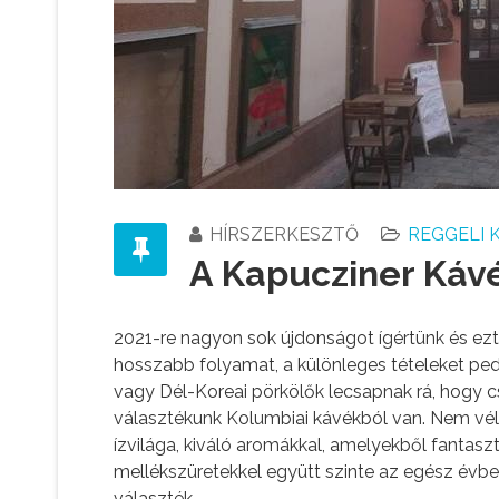
HÍRSZERKESZTŐ
REGGELI 
A Kapucziner Kávé
2021-re nagyon sok újdonságot ígértünk és ezt
hosszabb folyamat, a különleges tételeket pedig
vagy Dél-Koreai pörkölők lecsapnak rá, hogy c
választékunk Kolumbiai kávékból van. Nem vél
ízvilága, kiváló aromákkal, amelyekből fantasz
mellékszüretekkel együtt szinte az egész évben
választék.