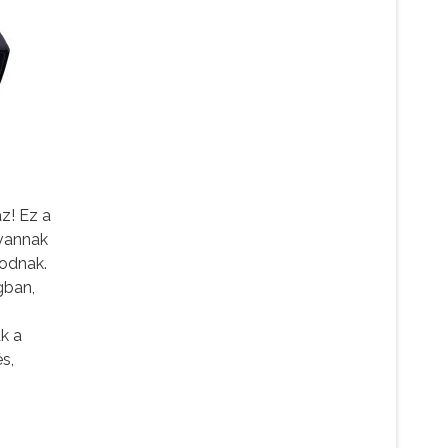
z! Ez a
 vannak
kodnak.
gban,
k a
s,