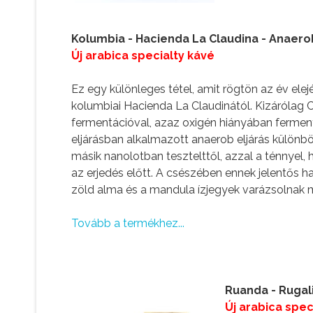
Kolumbia - Hacienda La Claudina - Anaerob
Új arabica specialty kávé
Ez egy különleges tétel, amit rögtön az év ele
kolumbiai Hacienda La Claudinától. Kizárólag Ca
fermentációval, azaz oxigén hiányában ferment
eljárásban alkalmazott anaerob eljárás különb
másik nanolotban tesztelttől, azzal a ténnyel, 
az erjedés előtt. A csészében ennek jelentős h
zöld alma és a mandula ízjegyek varázsolnak 
Tovább a termékhez...
Ruanda - Rugali 
Új arabica spec