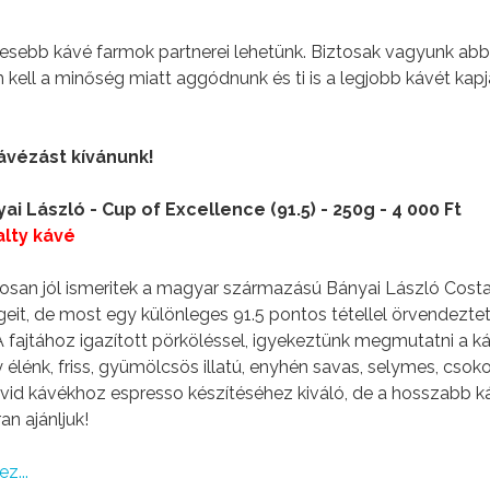
esebb kávé farmok partnerei lehetünk. Biztosak vagyunk abb
 kell a minőség miatt aggódnunk és ti is a legjobb kávét kap
kávézást kívánunk!
ai László - Cup of Excellence (91.5) - 250g - 4 000 Ft
alty kávé
osan jól ismeritek a magyar származású Bányai László Costa
eit, de most egy különleges 91.5 pontos tétellel örvendezte
 fajtához igazított pörköléssel, igyekeztünk megmutatni a k
 élénk, friss, gyümölcsös illatú, enyhén savas, selymes, csok
övid kávékhoz espresso készítéséhez kiváló, de a hosszabb k
an ajánljuk!
z...