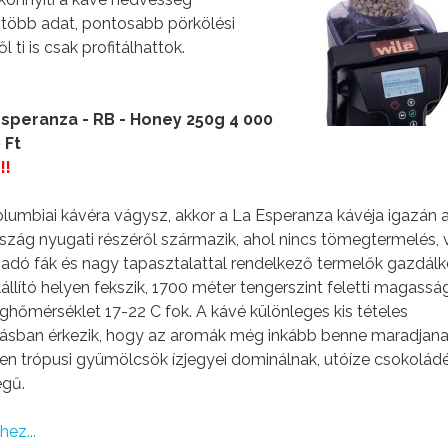
A több adat, pontosabb pörkölési
ti is csak profitálhattok.
Esperanza - RB - Honey 250g 4 000
 Ft
!!
lumbiai kávéra vágysz, akkor a La Esperanza kávéja igazán a
rszág nyugati részéről származik, ahol nincs tömegtermelés,
 adó fák és nagy tapasztalattal rendelkező termelők gazdál
állító helyen fekszik, 1700 méter tengerszint feletti magassá
aghőmérséklet 17-22 C fok. A kávé különleges kis tételes
ban érkezik, hogy az aromák még inkább benne maradjana
n trópusi gyümölcsök ízjegyei dominálnak, utóíze csokoládé
egű.
ez...