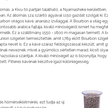
omás, a Kivu-tó partján található, a Nyamasheke kerületben,
. Az állomás 124 szárító ágyával 1150 gazdát szolgál ki. E
urbon virágos kávé, ananász ízvilággal. A Bourbon a világ eg
ontosabb arabica fajtája, kiváló minőségéről ismert ha megfe
melik. Ez a szállítmány 1550 - 1800 m magasan termett. A 
union szigetén termesztették, amit 1789 előtt Bourbon szige
apta nevét is. Ez a kávé száraz feldolgozással készült, amit 
nak neveznek, mivel a gyümölcs sértetlen marad, kicsit olya
azsolává szárítjuk. A kiváló minőségét az is bizonyítja, hogy
tt. Filteres kávénak készítve igazi különlegesség.
és hőmérsékletmérés, ezt tudja az új
könnyíti a kávé nedvesség