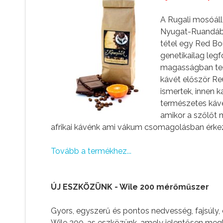
A Rugali mosóáll
Nyugat-Ruandában
tétel egy Red Bo
genetikailag legf
magasságban ter
kávét először Re
ismertek, innen k
természetes kávé
amikor a szőlőt m
afrikai kávénk ami vákum csomagolásban érkeze
Tovább a termékhez...
ÚJ ESZKÖZÜNK - Wile 200 mérőműszer
Gyors, egyszerű és pontos nedvesség, fajsúly, 
Wile 200-as eszközünk, amely jelentősen meg