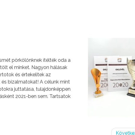
ismét pörkölőnknek ítélték oda a
tölt el minket. Nagyon hálásak
totok és értekelitek az
 és bizalmatokat! A célunk mint
otokra juttatása, tulajdonképpen
ásként 2021-ben sem. Tartsatok
Követke