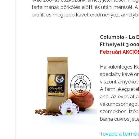
tartalmának pörkölés előtti és utáni mérését. 
profilt és még jobb kávét eredményez, amelyből 
Columbia - La 
Ft helyett 3 000
Februári AKCIÓ!
Ha különleges Ko
specialty kávé o
viszont árnyékot
A farm lélegzetel
ahol az éves átl
vákumcsomagolás
szemekben. Ízébe
barna cukros jell
Tovább a termékh