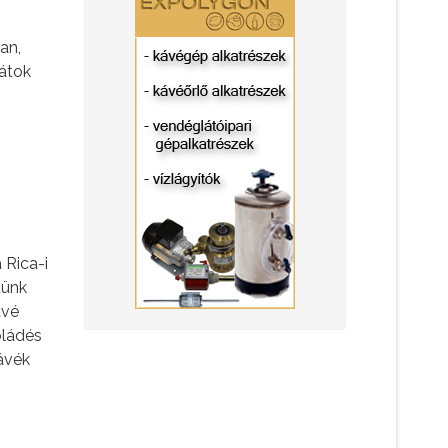
an,
játok
 Rica-i
tünk
ávé
oládés
ávék