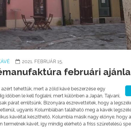
KÁVÉ
2021. FEBRUÁR 15.
manufaktúra februári ajánla
 azért tehettük, mert a zöld kávé beszerzése egy
 időben le kell foglalni, mert különben a Japán, Tajvani,
sak párat említsünk. Bizonyára észrevettétek, hogy a legszé
etlenül, ugyanis Kolumbiában található meg a kávék legszé
tikus kávéital készíthető. Kolumbia másik nagy előnye, hogy a
 termelnek kávét, így mindig elérhető a friss szüretelésű spe