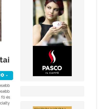
tai
lesebb
lesebb
 fő és
cialty