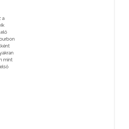
z a
yik
lelő
bourbon
tként
gyakran
n mint
 első