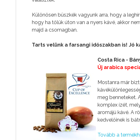
Különösen büszkék vagyunk arra, hogy a leghír
hogy ha tőlük úton van a nyers kávé, akkor nem
majd a csomagban.
Tarts velünk a farsangi időszakban is! Jó 
Costa Rica - Bány
Új arabica speci
Mostanra már bizt
kávékülönlegesség
meg benneteket. A
komplex ízét, mely
aromájú kávé. A r
kedvelőinek is bátr
Tovább a termékhe