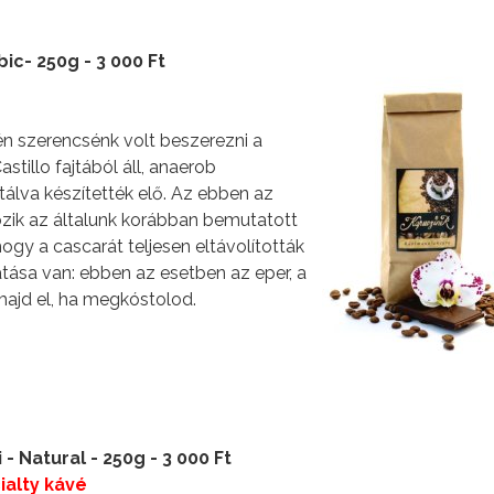
ic- 250g - 3 000 Ft
jén szerencsénk volt beszerezni a
stillo fajtából áll, anaerob
álva készítették elő. Az ebben az
özik az általunk korábban bemutatott
hogy a cascarát teljesen eltávolították
atása van: ebben az esetben az eper, a
majd el, ha megkóstolod.
- Natural - 250g - 3 000 Ft
ialty kávé