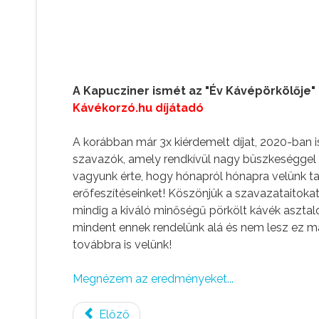
A Kapucziner ismét az "Év Kávépörkölője"
Kávékorzó.hu díjátadó
A korábban már 3x kiérdemelt díjat, 2020-ban 
szavazók, amely rendkívül nagy büszkeséggel 
vagyunk érte, hogy hónapról hónapra velünk tar
erőfeszítéseinket! Köszönjük a szavazataitokat
mindig a kiváló minőségű pörkölt kávék asztal
mindent ennek rendelünk alá és nem lesz ez m
továbbra is velünk!
Megnézem az eredményeket...
Előző