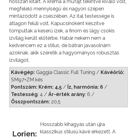
hosszan kitart. A krema a műfajt tekintve kiváló volt,
megfelelő mennyiségű és nagyon szépen
mintázódott a csészében. Az ital testessége is
átlagon felüli volt. Kapucsínóként készítve
tompultak a keserű ízek, a finom és lágy csokis
ízvilág került előtérbe. Habár nekem nem a
kedvencem ez a stílus, de bátran javasolnám
azoknak, akik szeretik a hagyományos robusztás
ízvilágot.
Kávégép:
Gaggia Classic Full Tuning /
Kávéőrlő:
SM97+ZM kés
Pontszám: Krém: 4,5
/
Íz, harmónia: 6
/
Testesség
: 4 /
Ár-érték arány
: 6 /
Összpontszám:
20,5
Hosszabb kihagyás után újra
klasszikus stílusú kávé érkezett. A
Lorien: