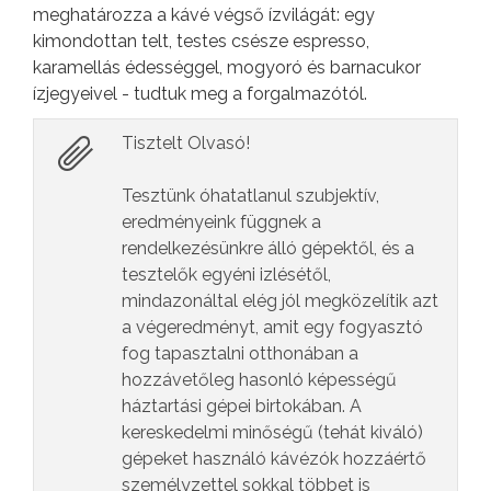
meghatározza a kávé végső ízvilágát: egy
kimondottan telt, testes csésze espresso,
karamellás édességgel, mogyoró és barnacukor
ízjegyeivel - tudtuk meg a forgalmazótól.
Tisztelt Olvasó!
Tesztünk óhatatlanul szubjektív,
eredményeink függnek a
rendelkezésünkre álló gépektől, és a
tesztelők egyéni izlésétől,
mindazonáltal elég jól megközelítik azt
a végeredményt, amit egy fogyasztó
fog tapasztalni otthonában a
hozzávetőleg hasonló képességű
háztartási gépei birtokában. A
kereskedelmi minőségű (tehát kiváló)
gépeket használó kávézók hozzáértő
személyzettel sokkal többet is