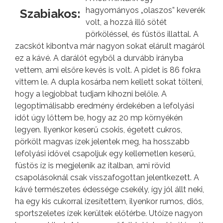
hagyományos „olaszos” keverék
Szabiakos:
volt, a hozzá illő sötét
pörköléssel, és füstös illattal. A
zacskót kibontva már nagyon sokat elárult magáról
ez a kávé. A darálót egyből a durvább irányba
vettem, ami elsőre kevés is volt. A pidet is 86 fokra
vittem le. A dupla kosárba nem kellett sokat tölteni,
hogy a legjobbat tudjam kihozni belőle. A
legoptimálisabb eredmény érdekében a lefolyási
időt úgy lőttem be, hogy az 20 mp környékén
legyen. Ilyenkor keserű csokis, égetett cukros,
pörkölt magvas ízek jelentek meg, ha hosszabb
lefolyási idővel csapoljuk egy kellemetlen keserű,
füstös íz is megjelenik az italban, ami rövid
csapolásoknál csak visszafogottan jelentkezett. A
kávé természetes édessége csekély, így jól állt neki,
ha egy kis cukorral ízesítettem, ilyenkor rumos, diós,
sportszeletes ízek kerültek előtérbe. Utóíze nagyon