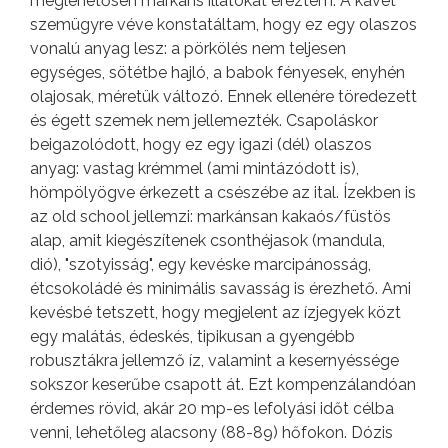
meglehetősen markáns illatokat éreztem. A kávét
szemügyre véve konstatáltam, hogy ez egy olaszos
vonalú anyag lesz: a pörkölés nem teljesen
egységes, sötétbe hajló, a babok fényesek, enyhén
olajosak, méretük változó. Ennek ellenére töredezett
és égett szemek nem jellemezték. Csapoláskor
beigazolódott, hogy ez egy igazi (dél) olaszos
anyag: vastag krémmel (ami mintázódott is),
hömpölyögve érkezett a csészébe az ital. Ízekben is
az old school jellemzi: markánsan kakaós/füstös
alap, amit kiegészítenek csonthéjasok (mandula,
dió), "szotyisság", egy kevéske marcipánosság,
étcsokoládé és minimális savasság is érezhető. Ami
kevésbé tetszett, hogy megjelent az ízjegyek közt
egy malátás, édeskés, tipikusan a gyengébb
robusztákra jellemző íz, valamint a kesernyéssége
sokszor keserűbe csapott át. Ezt kompenzálandóan
érdemes rövid, akár 20 mp-es lefolyási időt célba
venni, lehetőleg alacsony (88-89) hőfokon. Dózis