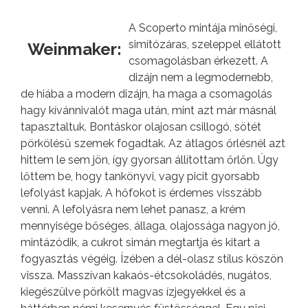
A Scoperto mintája minőségi,
simítózáras, szeleppel ellátott
Weinmaker:
csomagolásban érkezett. A
dizájn nem a legmodernebb,
de hiába a modern dizájn, ha maga a csomagolás
hagy kívánnivalót maga után, mint azt már másnál
tapasztaltuk. Bontáskor olajosan csillogó, sötét
pörkölésű szemek fogadtak. Az átlagos őrlésnél azt
hittem le sem jön, így gyorsan állítottam őrlőn. Úgy
lőttem be, hogy tankönyvi, vagy picit gyorsabb
lefolyást kapjak. A hőfokot is érdemes visszább
venni. A lefolyásra nem lehet panasz, a krém
mennyisége bőséges, állaga, olajossága nagyon jó,
mintázódik, a cukrot simán megtartja és kitart a
fogyasztás végéig. Ízében a dél-olasz stílus köszön
vissza. Masszívan kakaós-étcsokoládés, nugátos,
kiegészülve pörkölt magvas ízjegyekkel és a