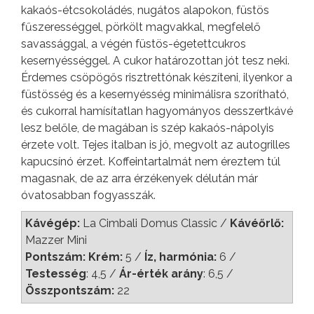
kakaós-étcsokoládés, nugátos alapokon, füstös
fűszerességgel, pörkölt magvakkal, megfelelő
savassággal, a végén füstös-égetettcukros
kesernyésséggel. A cukor határozottan jót tesz neki.
Érdemes csöpögős risztrettónak készíteni, ilyenkor a
füstösség és a kesernyésség minimálisra szorítható,
és cukorral hamísítatlan hagyományos desszertkávé
lesz belőle, de magában is szép kakaós-nápolyis
érzete volt. Tejes italban is jó, megvolt az autogrilles
kapucsínó érzet. Koffeintartalmát nem éreztem túl
magasnak, de az arra érzékenyek délután már
óvatosabban fogyasszák.
Kávégép:
La Cimbali Domus Classic /
Kávéőrlő:
Mazzer Mini
Pontszám: Krém:
5 /
Íz, harmónia:
6 /
Testesség
: 4,5 /
Ár-érték arány
: 6,5 /
Összpontszám:
22