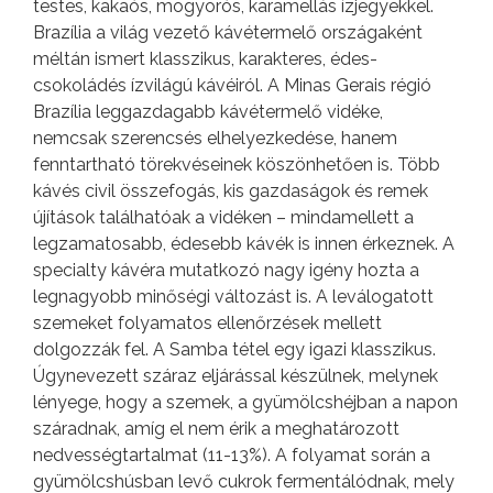
testes, kakaós, mogyorós, karamellás ízjegyekkel.
Brazília a világ vezető kávétermelő országaként
méltán ismert klasszikus, karakteres, édes-
csokoládés ízvilágú kávéiról. A Minas Gerais régió
Brazília leggazdagabb kávétermelő vidéke,
nemcsak szerencsés elhelyezkedése, hanem
fenntartható törekvéseinek köszönhetően is. Több
kávés civil összefogás, kis gazdaságok és remek
újítások találhatóak a vidéken – mindamellett a
legzamatosabb, édesebb kávék is innen érkeznek. A
specialty kávéra mutatkozó nagy igény hozta a
legnagyobb minőségi változást is. A leválogatott
szemeket folyamatos ellenőrzések mellett
dolgozzák fel. A Samba tétel egy igazi klasszikus.
Úgynevezett száraz eljárással készülnek, melynek
lényege, hogy a szemek, a gyümölcshéjban a napon
száradnak, amíg el nem érik a meghatározott
nedvességtartalmat (11-13%). A folyamat során a
gyümölcshúsban levő cukrok fermentálódnak, mely