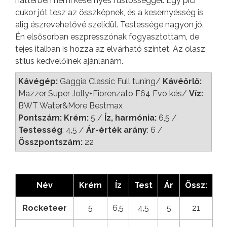
háttérben némi kesernyés füstösséggel. Egy pici
cukor jót tesz az összképnek, és a kesernyésség is
alig észrevehetővé szelídül. Testessége nagyon jó.
Én elsősorban eszpresszónak fogyasztottam, de
tejes italban is hozza az elvárható szintet. Az olasz
stílus kedvelőinek ajánlanám.
Kávégép:
Gaggia Classic Full tuning/
Kávéőrlő:
Mazzer Super Jolly+Fiorenzato F64 Evo kés/
Víz:
BWT Water&More Bestmax
Pontszám: Krém:
5 /
Íz, harmónia:
6,5 /
Testesség
: 4,5 /
Ár-érték arány
: 6 /
Összpontszám:
22
Név
Krém
Íz
Test
Ár
Össz:
Rocketeer
5
6,5
4,5
5
21