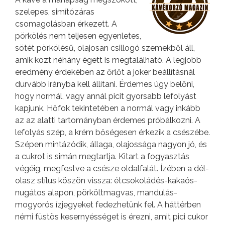
szelepes, simítózáras
csomagolásban érkezett. A
pörkölés nem teljesen egyenletes,
sötét pörkölésű, olajosan csillogó szemekből áll,
amik közt néhány égett is megtalálható. A legjobb
eredmény érdekében az őrlőt a joker beállításnál
durvább irányba kell állítani. Érdemes úgy belőni,
hogy normál, vagy annál picit gyorsabb lefolyást
kapjunk. Hőfok tekintetében a normál vagy inkább
az az alatti tartományban érdemes próbálkozni. A
lefolyás szép, a krém bőségesen érkezik a csészébe.
Szépen mintázódik, állaga, olajossága nagyon jó, és
a cukrot is simán megtartja. Kitart a fogyasztás
végéig, megfestve a csésze oldalfalát. Ízében a dél-
olasz stílus köszön vissza: étcsokoládés-kakaós-
nugátos alapon, pörköltmagvas, mandulás-
mogyorós ízjegyeket fedezhetünk fel. A háttérben
némi füstös kesernyésséget is érezni, amit pici cukor