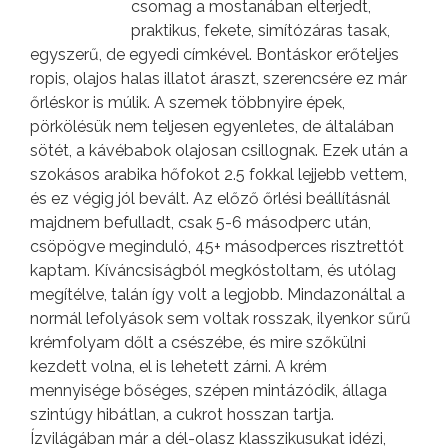
csomag a mostanában elterjedt,
praktikus, fekete, simítózáras tasak,
egyszerű, de egyedi címkével. Bontáskor erőteljes
ropis, olajos halas illatot áraszt, szerencsére ez már
őrléskor is múlik. A szemek többnyire épek,
pörkölésük nem teljesen egyenletes, de általában
sötét, a kávébabok olajosan csillognak. Ezek után a
szokásos arabika hőfokot 2.5 fokkal lejjebb vettem,
és ez végig jól bevált. Az előző őrlési beállításnál
majdnem befulladt, csak 5-6 másodperc után,
csöpögve meginduló, 45+ másodperces risztrettót
kaptam. Kíváncsiságból megkóstoltam, és utólag
megítélve, talán így volt a legjobb. Mindazonáltal a
normál lefolyások sem voltak rosszak, ilyenkor sűrű
krémfolyam dőlt a csészébe, és mire szőkülni
kezdett volna, el is lehetett zárni. A krém
mennyisége bőséges, szépen mintázódik, állaga
szintúgy hibátlan, a cukrot hosszan tartja.
Ízvilágában már a dél-olasz klasszikusukat idézi,