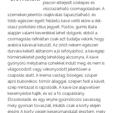
piacon elterjedt szelepes és
visszazárható csomagolásban. A
szemeken jelentős olajkiválás tapasztalható, és
több egészen égett felületű kávé vetíti előre a dél-
olasz pörkölési stílus jegyeit. Füstös, gumis illata
alapján valami keverékkel lehet dolgunk, ebből a
csomagolás rafináltan csak azt tudatja velünk, hogy
arabica kávéval készült. Az őrlőt nekem egészen
durvára kellett állítanom a jó lefolyáshoz, a kávégép
hőmérsékletét pedig lehetőleg alcsonyra. A kávé
gyönyörű mélybarna színekkel indult meg, és nem is
világosodott vagy vékonyodott jelentősen a
csapolás alatt. A krema vastag, bőséges, szuper
apró buborékos, tömör állaggal, szépen fedi a kávét,
szép mintázat is rajzolódik. A kávé íze alapvetően
kesernyésbe hajlik, és ez a fő csapásirány.
Étcsokoládé, és egy enyhe gyümölcsös savasság,
mely gyorsan tovaszáll, inkább csak a korty elején
érezni. A korty végén keserűmandulát éreztem, mely