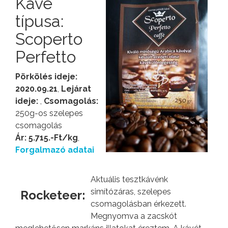
Kávé
típusa:
Scoperto
Perfetto
Pörkölés ideje:
2020.09.21
,
Lejárat
ideje:
,
Csomagolás:
250g-os szelepes
csomagolás
Ár: 5.715.-Ft/kg
,
Forgalmazó adatai
Aktuális tesztkávénk
simítózáras, szelepes
Rocketeer:
csomagolásban érkezett.
Megnyomva a zacskót