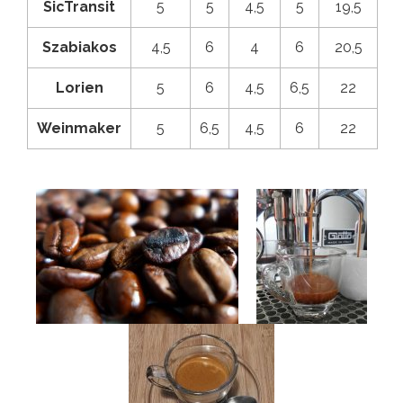
SicTransit
5
5
4,5
5
19,5
Szabiakos
4,5
6
4
6
20,5
Lorien
5
6
4,5
6,5
22
Weinmaker
5
6,5
4,5
6
22