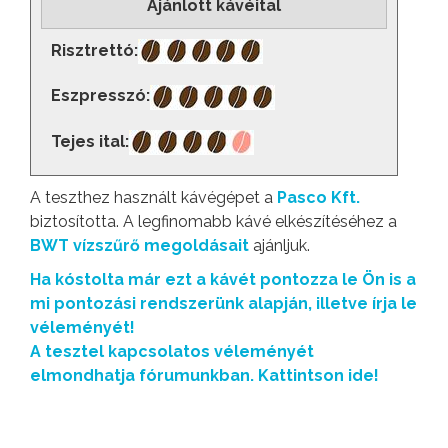
Ajánlott kávéital
Risztrettó:
Eszpresszó:
Tejes ital:
A teszthez használt kávégépet a
Pasco Kft.
biztosította. A legfinomabb kávé elkészítéséhez a
BWT vízszűrő megoldásait
ajánljuk.
Ha kóstolta már ezt a kávét pontozza le Ön is a
mi pontozási rendszerünk alapján, illetve írja le
véleményét!
A tesztel kapcsolatos véleményét
elmondhatja fórumunkban. Kattintson ide!