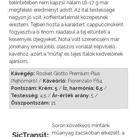
tekintetében nem kapzsi: nálam 16-17 g már
megfelelő eredményt adott. Az ital testessége
nagyon jó volt, koffeintartalmát közepesnek
éreztem. Tejben hozta a karaktert, cappuccinoként
fogyasztva is finom, ráadásul a tej eltűnteti a
kesernyés ízjegyeket. Noha volt szerencsém már
jónéhány ennél jobb, olaszos vonalat képviselő
kávéhoz, azért a "műfaj" és tejes italok kedvelőinek
ajánlom.
Kávégép:
Rocket Giotto Premium Plus
(fejhőmérő) /
Kávéőrlő:
Fiorenzato F64
Pontszám: Krém: 5
/
Íz, harmónia: 6,5
/
Testesség
: 4,5 /
Ár-érték arány
: 5 /
Összpontszám:
21
Soron következő mintánk
műanyag zacskóban érkezett, a
SicTransit: