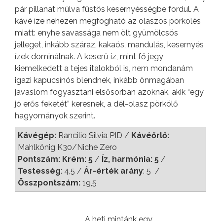
pár pillanat múlva füstös kesernyésségbe fordul. A
kávé íze nehezen megfogható az olaszos pörkölés
miatt: enyhe savassága nem ölt gyümölcsös
jelleget, inkább száraz, kakaós, mandulás, kesernyés
ízek dominálnak. A keserű íz, mint fő jegy
kiemelkedett a tejes italokból is, nem mondanám
igazi kapucsínós blendnek, inkább önmagában
javaslom fogyasztani elsősorban azoknak, akik “egy
jó erős feketét” keresnek, a dél-olasz pörkölő
hagyományok szerint.
Kávégép:
Rancilio Silvia PID /
Kávéőrlő:
Mahlkönig K30/Niche Zero
Pontszám: Krém: 5
/
Íz, harmónia: 5
/
Testesség
: 4,5 /
Ár-érték arány
: 5 /
Összpontszám:
19,5
A heti mintánk egy