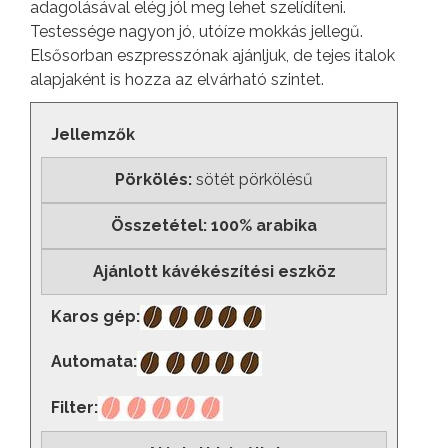
adagolásával elég jól meg lehet szelídíteni.
Testessége nagyon jó, utóíze mokkás jellegű.
Elsősorban eszpresszónak ajánljuk, de tejes italok
alapjaként is hozza az elvárható szintet.
Jellemzők
Pörkölés:
sötét pörkölésű
Összetétel: 100% arabika
Ajánlott kávékészítési eszköz
Karos gép:
Automata:
Filter: