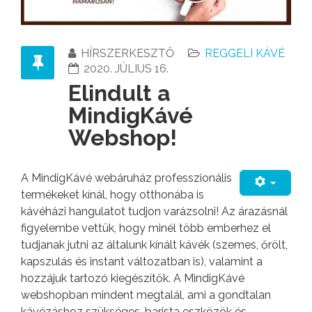
HÍRSZERKESZTŐ
REGGELI KÁVÉ
2020. JÚLIUS 16.
Elindult a
MindigKávé
Webshop!
A MindigKávé webáruház professzionális
termékeket kínál, hogy otthonába is
kávéházi hangulatot tudjon varázsolni! Az árazásnál
figyelembe vettük, hogy minél több emberhez el
tudjanak jutni az általunk kínált kávék (szemes, őrölt,
kapszulás és instant változatban is), valamint a
hozzájuk tartozó kiegészítők. A MindigKávé
webshopban mindent megtalál, ami a gondtalan
kávézáshoz szükséges, barista eszközök és