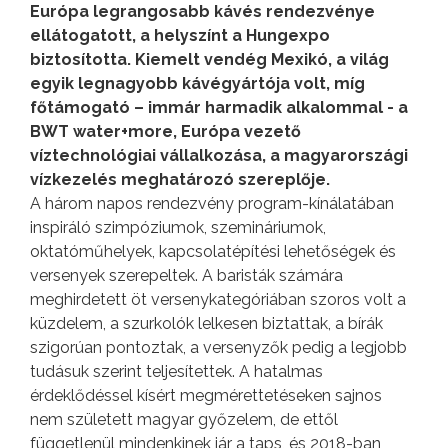
Európa legrangosabb kávés rendezvénye
ellátogatott, a helyszínt a Hungexpo
biztosította. Kiemelt vendég Mexikó, a világ
egyik legnagyobb kávégyártója volt, míg
főtámogató – immár harmadik alkalommal - a
BWT water+more, Európa vezető
víztechnológiai vállalkozása, a magyarországi
vízkezelés meghatározó szereplője.
A három napos rendezvény program-kínálatában
inspiráló szimpóziumok, szemináriumok,
oktatóműhelyek, kapcsolatépítési lehetőségek és
versenyek szerepeltek. A baristák számára
meghirdetett öt versenykategóriában szoros volt a
küzdelem, a szurkolók lelkesen biztattak, a bírák
szigorúan pontoztak, a versenyzők pedig a legjobb
tudásuk szerint teljesítettek. A hatalmas
érdeklődéssel kísért megmérettetéseken sajnos
nem született magyar győzelem, de ettől
függetlenül mindenkinek jár a taps, és 2018-ban