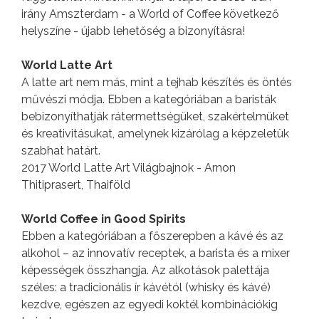
irány Amszterdam - a World of Coffee következő
helyszíne - újabb lehetőség a bizonyításra!
World Latte Art
A latte art nem más, mint a tejhab készítés és öntés
művészi módja. Ebben a kategóriában a baristák
bebizonyíthatják rátermettségüket, szakértelmüket
és kreativitásukat, amelynek kizárólag a képzeletük
szabhat határt.
2017 World Latte Art Világbajnok - Arnon
Thitiprasert, Thaiföld
World Coffee in Good Spirits
Ebben a kategóriában a főszerepben a kávé és az
alkohol – az innovatív receptek, a barista és a mixer
képességek összhangja. Az alkotások palettája
széles: a tradicionális ír kávétól (whisky és kávé)
kezdve, egészen az egyedi koktél kombinációkig