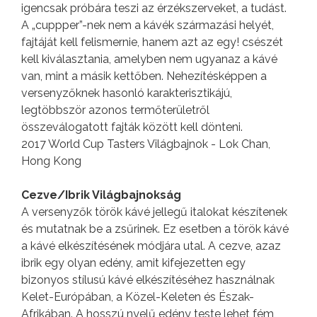
igencsak próbára teszi az érzékszerveket, a tudást.
A „cuppper”-nek nem a kávék származási helyét,
fajtáját kell felismernie, hanem azt az egy! csészét
kell kiválasztania, amelyben nem ugyanaz a kávé
van, mint a másik kettőben. Nehezítésképpen a
versenyzőknek hasonló karakterisztikájú,
legtöbbször azonos termőterületről
összeválogatott fajták között kell dönteni.
2017 World Cup Tasters Világbajnok - Lok Chan,
Hong Kong
Cezve/Ibrik Világbajnokság
A versenyzők török kávé jellegű italokat készítenek
és mutatnak be a zsűrinek. Ez esetben a török kávé
a kávé elkészítésének módjára utal. A cezve, azaz
ibrik egy olyan edény, amit kifejezetten egy
bizonyos stílusú kávé elkészítéséhez használnak
Kelet-Európában, a Közel-Keleten és Észak-
Afrikában. A hosszú nyelű edény teste lehet fém,