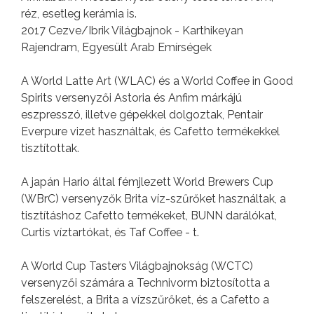
réz, esetleg kerámia is.
2017 Cezve/Ibrik Világbajnok - Karthikeyan
Rajendram, Egyesült Arab Emírségek
A World Latte Art (WLAC) és a World Coffee in Good
Spirits versenyzői Astoria és Anfim márkájú
eszpresszó, illetve gépekkel dolgoztak, Pentair
Everpure vizet használtak, és Cafetto termékekkel
tisztítottak.
A japán Hario által fémjlezett World Brewers Cup
(WBrC) versenyzők Brita víz-szűrőket használtak, a
tisztításhoz Cafetto termékeket, BUNN darálókat,
Curtis víztartókat, és Taf Coffee - t.
A World Cup Tasters Világbajnokság (WCTC)
versenyzői számára a Technivorm biztosította a
felszerelést, a Brita a vízszűrőket, és a Cafetto a