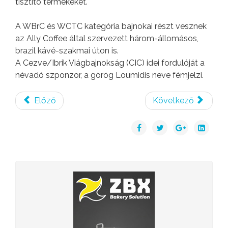
tisztító termékeket.
A WBrC és WCTC kategória bajnokai részt vesznek
az Ally Coffee által szervezett három-állomásos,
brazil kávé-szakmai úton is.
A Cezve/Ibrik Viágbajnokság (CIC) idei fordulóját a
névadó szponzor, a görög Loumidis neve fémjelzi.
Előző
Következő