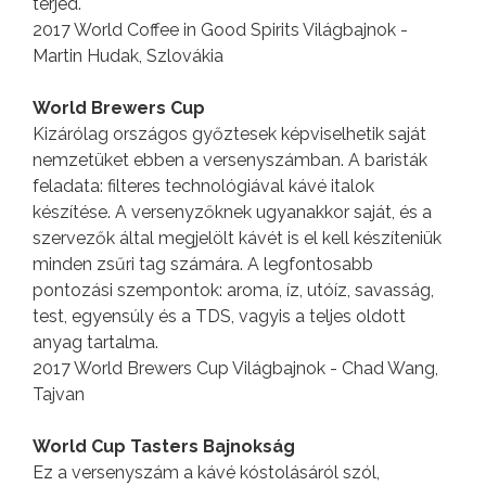
terjed.
2017 World Coffee in Good Spirits Világbajnok -
Martin Hudak, Szlovákia
World Brewers Cup
Kizárólag országos győztesek képviselhetik saját
nemzetüket ebben a versenyszámban. A baristák
feladata: filteres technológiával kávé italok
készítése. A versenyzőknek ugyanakkor saját, és a
szervezők által megjelölt kávét is el kell készíteniük
minden zsűri tag számára. A legfontosabb
pontozási szempontok: aroma, íz, utóíz, savasság,
test, egyensúly és a TDS, vagyis a teljes oldott
anyag tartalma.
2017 World Brewers Cup Világbajnok - Chad Wang,
Tajvan
World Cup Tasters Bajnokság
Ez a versenyszám a kávé kóstolásáról szól,