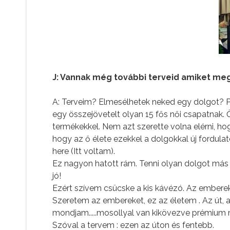
J: Vannak még további terveid amiket me
A: Terveim? Elmesélhetek neked egy dolgot? 
egy összejövetelt olyan 15 fős női csapatnak. 
termékekkel. Nem azt szerette volna elérni, ho
hogy az ő élete ezekkel a dolgokkal új fordulat
here (Itt voltam).
Ez nagyon hatott rám. Tenni olyan dolgot más 
jó!
Ezért szívem csücske a kis kávézó. Az emberek
Szeretem az embereket, ez az életem . Az út, a
mondjam.....mosollyal van kikövezve prémium
Szóval a tervem : ezen az úton és fentebb.