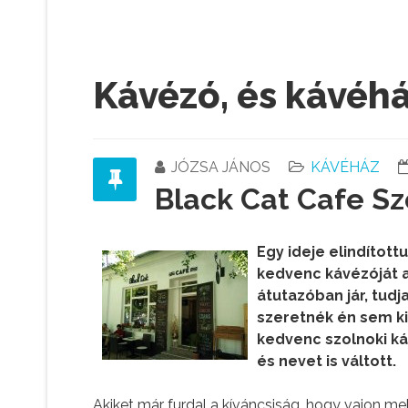
Kávézó, és kávéh
JÓZSA JÁNOS
KÁVÉHÁZ
Black Cat Cafe Sz
Egy ideje elindítot
kedvenc kávézóját a
átutazóban jár, tud
szeretnék én sem k
kedvenc szolnoki ká
és nevet is váltott.
Akiket már furdal a kíváncsiság, hogy vajon me