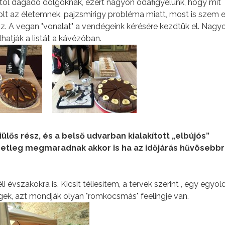
kortól dagadó dolgoknak, ezért nagyon odafigyelünk, hogy mit
volt az életemnek, pajzsmirigy probléma miatt, most is szem e
 A vegan "vonalat" a vendégeink kérésére kezdtük el. Nagy
hatják a listát a kávézóban.
ülős rész, és a belső udvarban kialakított „elbújós”
setleg megmaradnak akkor is ha az időjárás hűvösebb
i évszakokra is. Kicsit téliesítem, a tervek szerint , egy egyol
gek, azt mondják olyan "romkocsmás" feelingje van.