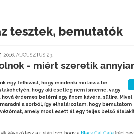
áz tesztek, bemutatók
2016. AUGUSZTUS 29.
olnok - miért szeretik annyia
tunk egy felhívást, hogy mindenki mutassa be
 lakóhelyén, hogy aki esetleg nem ismerné, vagy
ja hová érdemes betérni egy finom kávéra, sütire. Mive
imaradni a sorból, így elhatároztam, hogy bemutatom
vézómat, amely most esett át egy teljes belső átalakí
lyik kávézó lesz az, elárulom, hogy a
Black Cat Cafe
(régi ne