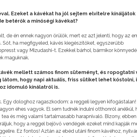
al. Ezeket a kávékat ha jól sejtem elvitelre kínáljátok
ide betérők a minőségi kávékat?
t, de én ennek nagyon örülök, mert ez azt jelenti, hogy az 
 Sőt, ha megfigyeled, kávés kiegészítőket, egyszerűbb
ropresst vagy Mizudashi-t. Ezekkel bárhol, bármikor könnyedé
gek maguknak.
kávék mellett számos finom süteményt, és ropogtatni 
látom, hogy napi aktuális, friss sütiket lehet kóstolni, 
 idomuló kínálatról is.
k. Egy dologhoz ragaszkodom: a reggeli legyen kifogástalan!
gyon éhes vagyok. El sem tudnék indulni otthonról anélkül,
, tea és még valami tartalmasabb harapnivaló. Bizony, ebben
eráljuk, hogy a reggel bejövő vendégek ezeket mind kapják m
eggelire. Ez fontos! Aztán az ebéd utáni finom kávéhoz, nyilv