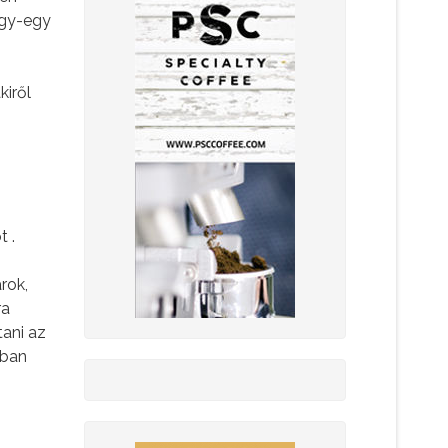
egy-egy
kiről
 .
rok,
ra
ani az
tban