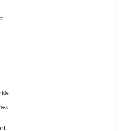
tt
r ide
mely
ert