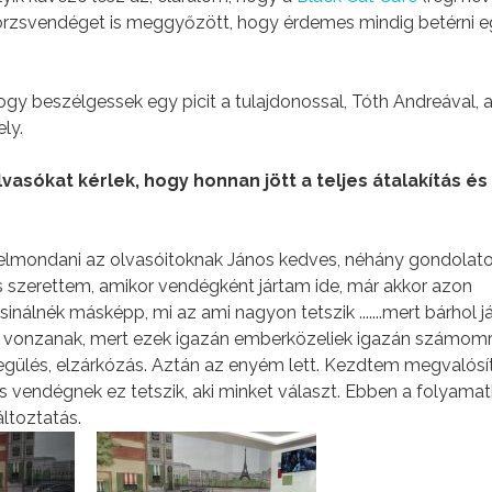
örzsvendéget is meggyőzött, hogy érdemes mindig betérni 
ogy beszélgessek egy picit a tulajdonossal, Tóth Andreával, a
ly.
asókat kérlek, hogy honnan jött a teljes átalakítás és
mondani az olvasóitoknak János kedves, néhány gondolatot
is szerettem, amikor vendégként jártam ide, már akkor azon
álnék másképp, mi az ami nagyon tetszik .......mert bárhol já
yek vonzanak, mert ezek igazán emberközeliek igazán számom
egülés, elzárkózás. Aztán az enyém lett. Kezdtem megvalósít
es vendégnek ez tetszik, aki minket választ. Ebben a folyama
áltoztatás.