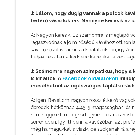
J: Látom, hogy dugig vannak a polcok kávév
betérő vásárlóknak. Mennyire keresik az 
A: Nagyon keresik. Ez számomra is meglepő vol
ragaszkodnak a jó minőségű kávéhoz otthon is.
kávéfőzőket is tartunk a kínálatunkban, így Ae
tudják készíteni a kedvenc kávéjukat a vendé
J: Számomra nagyon szimpatikus, hogy a 
is kínáltok. A
Facebook oldalatokon
mindig 
mesélhetnél az egészséges táplálkozáshoz
A: Igen. Bevallom, nagyon rossz étkező vagyo
ébredek, hétköznap 4.45-5 magasságban, és na
nem reggeliztem: joghurt, gyümölcs, narancslé
sorrendben. Így, itt benn a kávézóban azt pref
még ha magukkal is viszik, de szokjanak rá a r