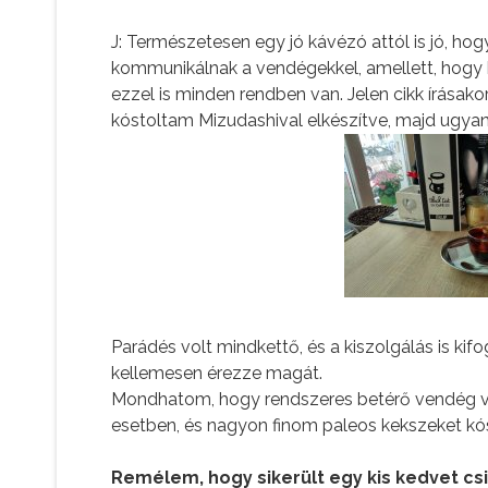
J: Természetesen egy jó kávézó attól is jó, ho
kommunikálnak a vendégekkel, amellett, hogy hi
ezzel is minden rendben van. Jelen cikk írásak
kóstoltam Mizudashival elkészítve, majd ugya
Parádés volt mindkettő, és a kiszolgálás is kifo
kellemesen érezze magát.
Mondhatom, hogy rendszeres betérő vendég va
esetben, és nagyon finom paleos kekszeket kó
Remélem, hogy sikerült egy kis kedvet csi