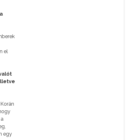
 a
emberek
n el
valót
illetve
 Korán
 hogy
 a
eg,
án egy