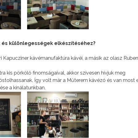
ok és különlegességek elkészítéséhez?
őri Kapucziner kávémanufaktúra kávéi, a másik az olasz Rube
tra kis pörkölő finomságaival, akkor szívesen hívjuk meg
kóstolhassanak. Így volt már a Műterem kávézó és van most 
ése a kínálatunkban.