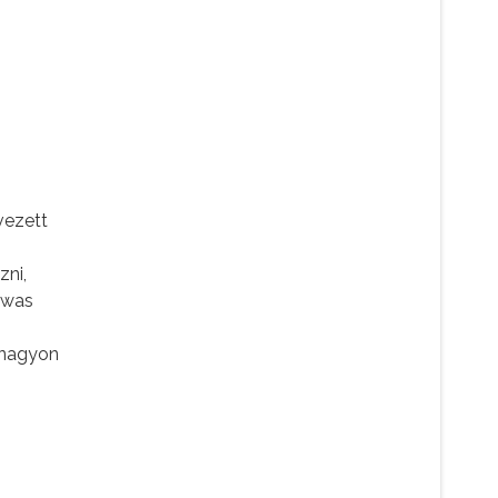
vezett
zni,
I was
 nagyon