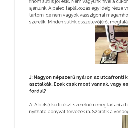
finom süti is jól esik. Nem vagyunk hívei a cu
ajánlunk. A paleo táplálkozás egy ideig része 
tartom, de nem vagyok vasszigorral magamhoz.
szeretik! Minden sütink összetevőjéről megtalál
J: Nagyon népszerű nyáron az utcafronti ki
asztalkák. Ezek csak most vannak, vagy e
fordul?
A: A belső kerti részt szeretném megtartani a tél
nyitható ponyvát tervezek rá. Szeretik a vendé