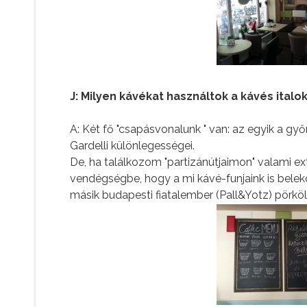
J: Milyen kávékat használtok a kávés ital
A: Két fő "csapásvonalunk " van: az egyik a gy
Gardelli különlegességei.
De, ha találkozom "partizánútjaimon" valami ex
vendégségbe, hogy a mi kávé-funjaink is bele
másik budapesti fiatalember (Pall&Yotz) pörköl