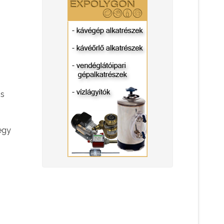
ns
egy