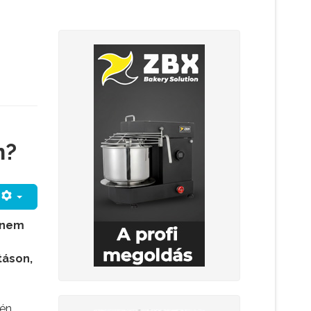
n?
l nem
táson,
vén