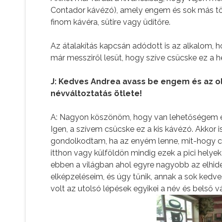
Contador kávézó), amely engem és sok más t
finom kávéra, sütire vagy üdítőre.
Az átalakítás kapcsán adódott is az alkalom, h
már messziről lesüt, hogy szíve csücske ez a he
J: Kedves Andrea avass be engem és az olv
névváltoztatás ötlete!
A: Nagyon köszönöm, hogy van lehetőségem el
Igen, a szívem csücske ez a kis kávézó. Akkor 
gondolkodtam, ha az enyém lenne, mit-hogy csin
itthon vagy külföldön mindig ezek a pici hel
ebben a világban ahol egyre nagyobb az elhid
elképzeléseim, és úgy tűnik, annak a sok kedv
volt az utolsó lépések egyikei a név és belső v