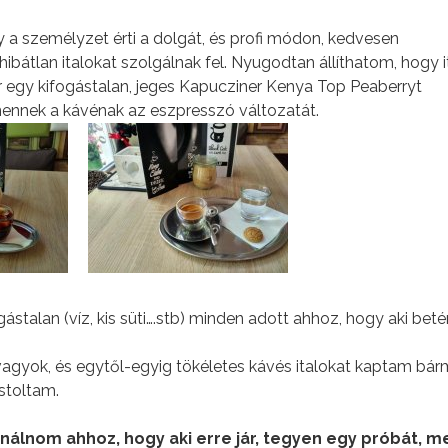
gy a személyzet érti a dolgát, és profi módon, kedvesen
bátlan italokat szolgálnak fel. Nyugodtan állíthatom, hogy i
or egy kifogástalan, jeges Kapucziner Kenya Top Peaberryt
nennek a kávénak az eszpresszó változatát.
gástalan (víz, kis süti….stb) minden adott ahhoz, hogy aki beté
gyok, és egytől-egyig tökéletes kávés italokat kaptam bár
stoltam.
nálnom ahhoz, hogy aki erre jár, tegyen egy próbát, m