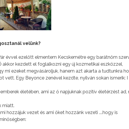
gosztanál velünk?
Pár évvel ezelőtt elmentem Kecskemétre egy barátnőm szer
Ő akkor kezdett el foglalkozni egy új kozmetikai eszközzel,
gy mi ezeket megvásároljuk, hanem azt akarta a tudtunkra ho
ot vett. Egy Beyonce zenével kezdte, nyilván sokan ismerik: 
emberek életében, ami az ő napjuknak pozitív életérzést ad,
 miatt.
mi hozzájuk vezet és ami őket hozzánk vezeti ....hogy is
 minőségben: