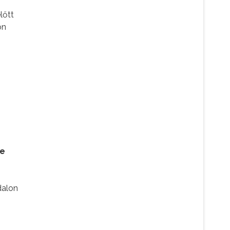
lőtt
on
re
dalon