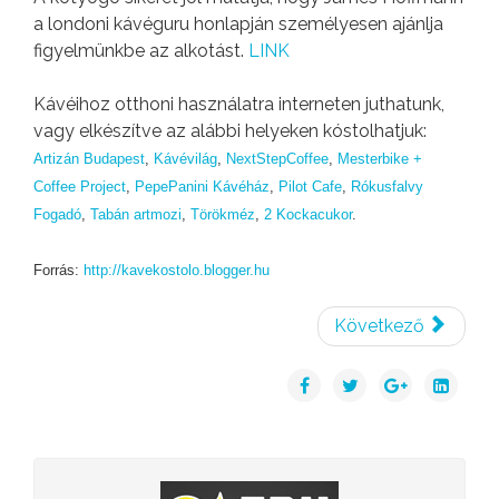
a londoni kávéguru honlapján személyesen ajánlja
figyelmünkbe az alkotást.
LINK
Kávéihoz otthoni használatra interneten juthatunk,
vagy elkészítve az alábbi helyeken kóstolhatjuk:
Artizán Budapest
,
Kávévilág
,
NextStepCoffee
,
Mesterbike +
Coffee Project
,
PepePanini Kávéház
,
Pilot Cafe
,
Rókusfalvy
Fogadó
,
Tabán artmozi
,
Törökméz
,
2 Kockacukor
.
Forrás:
http://kavekostolo.blogger.hu
Következő