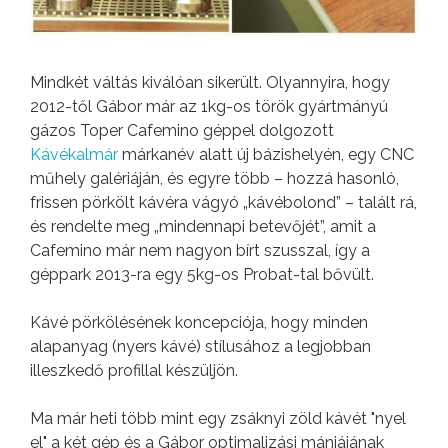
Mindkét váltás kiválóan sikerült. Olyannyira, hogy
2012-től Gábor már az 1kg-os török gyártmányú
gázos Toper Cafemino géppel dolgozott
Kávékalmár
márkanév alatt új bázishelyén, egy CNC
műhely galériáján, és egyre több – hozzá hasonló,
frissen pörkölt kávéra vágyó „kávébolond” – talált rá,
és rendelte meg „mindennapi betevőjét”, amit a
Cafemino már nem nagyon bírt szusszal, így a
géppark 2013-ra egy 5kg-os Probat-tal bővült.
Kávé pörkölésének koncepciója, hogy minden
alapanyag (nyers kávé) stílusához a legjobban
illeszkedő profillal készüljön.
Ma már heti több mint egy zsáknyi zöld kávét "nyel
el" a két gép és a Gábor optimalizási mániájának