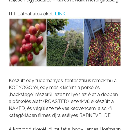
ITT Láthatjátok őket:
LINK
Készült egy tudományos-fantasztikus remekmű a
KOTYOGÓról, egy másik kisfilm a pörkölés
„backstage” részéről, azaz milyen az élet a dobban
a pörkölés alatt (ROASTED), ezenkívülelkészült a
NAKED, és végül személyes kedvencem, a sci-fi
kategóriában filmes díjra esélyes BABNEVELDE.
A kotyogó sikerét jól mutatja, hogy James Hoffmann