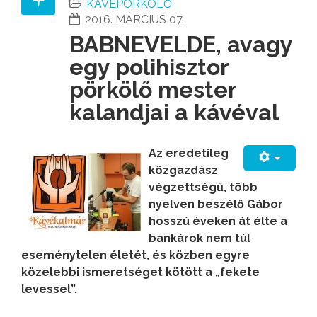
KÁVÉPÖRKÖLŐ
2016. MÁRCIUS 07.
BABNEVELDE, avagy
egy polihisztor
pörkölő mester
kalandjai a kávéval
Az eredetileg
közgazdász
végzettségű, több
nyelven beszélő Gábor
hosszú éveken át élte a
bankárok nem túl
eseménytelen életét, és közben egyre
közelebbi ismeretséget kötött a „fekete
levessel”.