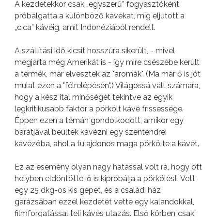
A kezdetekkor csak „egyszerű” fogyasztóként
próbálgatta a különböző kávékat, míg eljutott a
„cica” kávéig, amit Indonéziából rendelt.
A szállítási idő kicsit hosszúra sikerült, - mivel
megjárta még Amerikát is - így mire csészébe került
a termék, már elvesztek az "aromák". (Ma már ő is jót
mulat ezen a "félrelépésén".) Világossá vált számára,
hogy a kész ital minőségét tekintve az egyik
legkritikusabb faktor a pörkölt kávé frissessége.
Éppen ezen a témán gondolkodott, amikor egy
barátjával beültek kávézni egy szentendrei
kávézóba, ahol a tulajdonos maga pörkölte a kávét.
Ez az esemény olyan nagy hatással volt rá, hogy ott
helyben eldöntötte, ő is kipróbálja a pörkölést. Vett
egy 25 dkg-os kis gépet, és a családi ház
garázsában ezzel kezdetét vette egy kalandokkal,
filmforgatással teli kávés utazás. Első körben”csak”