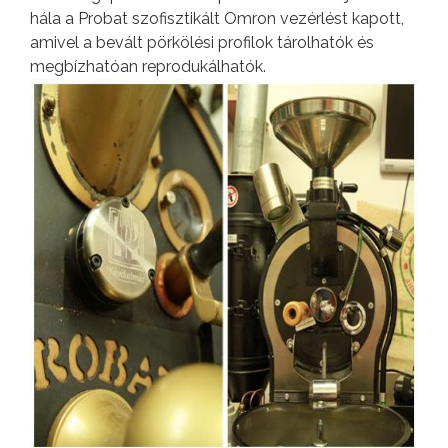
hála a Probat szofisztikált Omron vezérlést kapott,
amivel a bevált pörkölési profilok tárolhatók és
megbízhatóan reprodukálhatók.