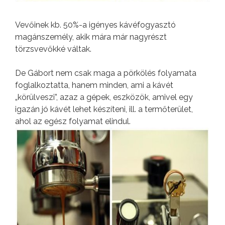
Vevőinek kb. 50%-a igényes kávéfogyasztó
magánszemély, akik mára már nagyrészt
törzsvevőkké váltak.
De Gábort nem csak maga a pörkölés folyamata
foglalkoztatta, hanem minden, ami a kávét
„körülveszi”, azaz a gépek, eszközök, amivel egy
igazán jó kávét lehet készíteni, ill. a termőterület,
ahol az egész folyamat elindul.