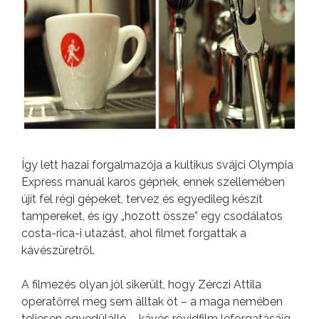
Így lett hazai forgalmazója a kultikus svájci Olympia
Express manuál karos gépnek, ennek szellemében
újít fel régi gépeket, tervez és egyedileg készít
tampereket, és így „hozott össze” egy csodálatos
costa-rica-i utazást, ahol filmet forgattak a
kávészüretről.
A filmezés olyan jól sikerült, hogy Zérczi Attila
operatőrrel meg sem álltak öt – a maga nemében
teljesen egyedülálló – kávés rövidfilm leforgatásáig.