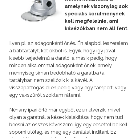
amelynek viszonylag sok
speciális körülménynek
kell megfelelnie, ami
kávézókban nem áll fent.
Ilyen pl. az adagonkénti őrlés. Én alapból leszerelem
a babtartályt, két okból is. Egyik, hogy így jóval
kisebb terjedelmű a daráló, a másik pedig, hogy
minden alkalommal adagonként őrlök, amely
mennyiség simán bedobható a garatba (a
tartályban nem szellőzik ki a kávé). A
visszapattogás ellen pedig vagy egy tampert, vagy
egy vakszűrőt szoktam rátenni.
Néhány ipari őrlő már egyből ezen elvérzik, mivel
olyan a garatnál a kések kialakítása, hogy nem tud
beesni az összes kávészem, így egy ecsettel be kell
söpörni utólag, és még egy darálást indítani. Ez