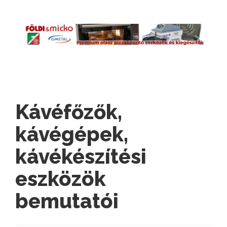
Kávéfőzők,
kávégépek,
kávékészítési
eszközök
bemutatói