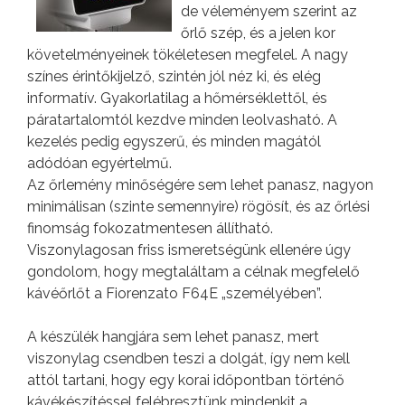
de véleményem szerint az
őrlő szép, és a jelen kor
követelményeinek tökéletesen megfelel. A nagy
színes érintőkijelző, szintén jól néz ki, és elég
informatív. Gyakorlatilag a hőmérséklettől, és
páratartalomtól kezdve minden leolvasható. A
kezelés pedig egyszerű, és minden magától
adódóan egyértelmű.
Az őrlemény minőségére sem lehet panasz, nagyon
minimálisan (szinte semennyire) rögösít, és az őrlési
finomság fokozatmentesen állítható.
Viszonylagosan friss ismeretségünk ellenére úgy
gondolom, hogy megtaláltam a célnak megfelelő
kávéőrlőt a Fiorenzato F64E „személyében”.
A készülék hangjára sem lehet panasz, mert
viszonylag csendben teszi a dolgát, így nem kell
attól tartani, hogy egy korai időpontban történő
kávékészítéssel felébresztünk mindenkit a