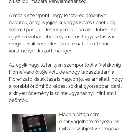
plusz idő, macera, kényelmetlenség.
A másik szempont, hogy lehetőleg amennyit
beöntök, annyi is jöjjön ki, vagyis kevés (lehetőleg
semmi) pangó őrlemény maradjon az őrlőben. Ez
egy kávézóban, ahol folyamatos fogyasztás van
megint csak nem jelent problémát, de otthoni
körülmények között már igen.
Az egyik nagy sztár ilyen szempontból a Mahlkönig
Home Vario őrlője volt, de ahogy tapasztaltam a
Fiorenzato kialakítása is nagyon jó, és amellett, hogy
a korábbi őrlőmhöz képest sokkal gyorsabban darál,
a kinyert őrlemény is szinte ugyanannyi, mint amit
beöntök.
Maga a dizájn sem
elhanyagolható tényező, és
nyilván szubjektív kategória,