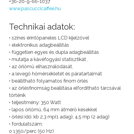
+36-20-9-66-1037
www.pascuccicaffee.hu
Technikai adatok:
• színes érintőpaneles LCD kijelzővel
• elektronikus adagbeállítás
• független egyes és dupla adagbeállítás
• mutatja a kávéfogyási statisztikát ,
• az őrlőmű elhasználódását,
• a levegő hőmérsékletét és páratartalmát
• beállítható folyamatos finom őrlés
• az őrlésfinomság beállítása elfordítható tárcsával
történik
• teljesítmény: 350 Watt
• lapos őrlőmű, 64 mm átmérő késekkel
• őrlési idő: kb 2,3 mp(1 adag), 4,5 mp (2 adag)
• fordulatszám:
o 1350/perc (50 Hz)