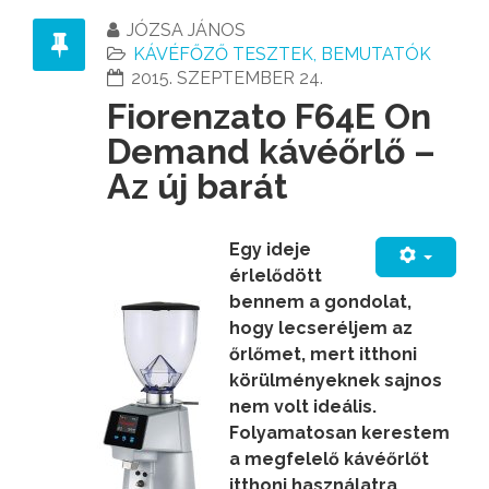
JÓZSA JÁNOS
KÁVÉFŐZŐ TESZTEK, BEMUTATÓK
2015. SZEPTEMBER 24.
Fiorenzato F64E On
Demand kávéőrlő –
Az új barát
Egy ideje
érlelődött
bennem a gondolat,
hogy lecseréljem az
őrlőmet, mert itthoni
körülményeknek sajnos
nem volt ideális.
Folyamatosan kerestem
a megfelelő kávéőrlőt
itthoni használatra,