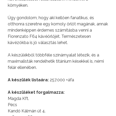
környéken.
Úgy gondolom, hogy aki kellően fanatikus, és
otthonra szeretne egy komoly őrlőt magának, annak
mindenképpen érdemes számításba venni a
Fiorenzato F64 kávéőrlőjét. Természetesen
kávézókba is jó választás lehet.
A készülékből többféle színárnyalat létezik, és a
maximalisták rendelhetik titánium késekkel is, némi
felár ellenében.
A készülék listaára:
257.000 +áfa
A készüléket forgalmazza:
Magda Kft.
Pécs
Kandó Kálmán út 4.