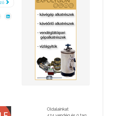
ző
Oldalainkat
424 vendég és 0 tag