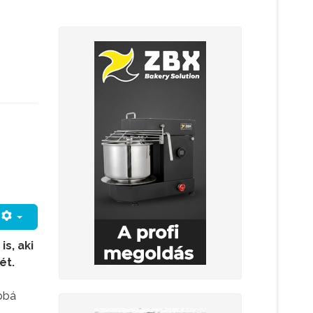
s, aki
ét.
bbá