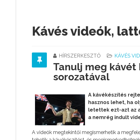
Kávés videók, lat
HÍRSZERKESZTŐ
KÁVÉS VI
Tanulj meg kávét 
sorozatával
A kávékészítés rejt
hasznos lehet, ha ol
letettek ezt-azt az 
a nemrég indult vid
A videók megtekintői megismerhetik a megfele
tehetik a kávékészítést, és megismerkedhetnek 