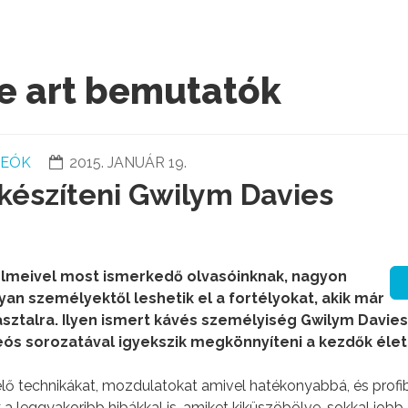
te art bemutatók
DEÓK
2015. JANUÁR 19.
készíteni Gwilym Davies
elmeivel most ismerkedő olvasóinknak, nagyon
yan személyektől leshetik el a fortélyokat, akik már
asztalra. Ilyen ismert kávés személyiség Gwilym Davies i
eós sorozatával igyekszik megkönnyíteni a kezdők élet
lő technikákat, mozdulatokat amivel hatékonyabbá, és profi
a leggyakoribb hibákkal is, amiket kiküszöbölve, sokkal jobb