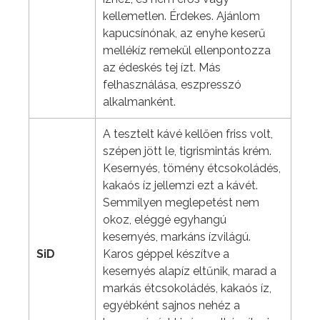
kellemetlen. Érdekes. Ajánlom
kapucsínónak, az enyhe keserű
mellékíz remekül ellenpontozza
az édeskés tej ízt. Más
felhasználása, eszpresszó
alkalmanként.
A tesztelt kávé kellően friss volt,
szépen jött le, tigrismintás krém.
Kesernyés, tömény étcsokoládés,
kakaós íz jellemzi ezt a kávét.
Semmilyen meglepetést nem
okoz, eléggé egyhangú
kesernyés, markáns ízvilágú.
SiD
Karos géppel készítve a
kesernyés alapíz eltűnik, marad a
markás étcsokoládés, kakaós íz,
egyébként sajnos nehéz a