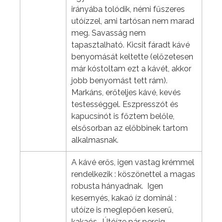
irányába tolódik, némi fűszeres
utóízzel, ami tartósan nem marad
meg. Savasság nem
tapasztalható. Kicsit fáradt kávé
benyomását keltette (előzetesen
már kóstoltam ezt a kávét, akkor
jobb benyomást tett rám).
Markáns, erőteljes kávé, kevés
testességgel. Eszpresszót és
kapucsínót is főztem belőle,
elsősorban az előbbinek tartom
alkalmasnak.
A kávé erős, igen vastag krémmel
rendelkezik : köszönettel a magas
robusta hányadnak. Igen
kesernyés, kakaó íz dominál :
utóíze is meglepően keserű,
kakaós. Útóíze pár percig