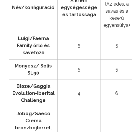
A krém
(Az édes, a
Név/konfiguráció
egységessége
savas és a
és tartóssága
keserű
egyensúlya)
Luigi/Faema
Family őrlő és
5
5
kávéfőző
Monyesz/ Solis
5
5
SL90
Blaze/Gaggia
Evolution-Iberital
4
6
Challenge
Jobog/Saeco
Crema
bronzbojlerrel,