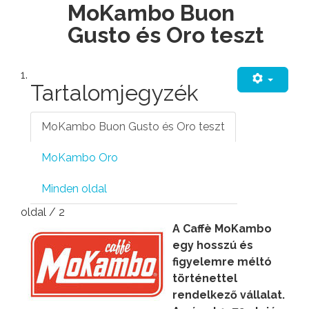
MoKambo Buon
Gusto és Oro teszt
1.
Tartalomjegyzék
MoKambo Buon Gusto és Oro teszt
MoKambo Oro
Minden oldal
oldal / 2
A Caffè MoKambo
egy hosszú és
figyelemre méltó
történettel
rendelkező vállalat.