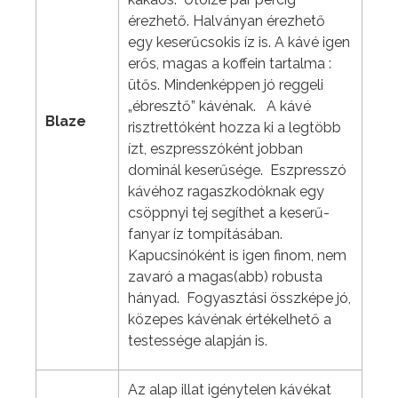
érezhető. Halványan érezhető
egy keserűcsokis íz is. A kávé igen
erős, magas a koffein tartalma :
ütős. Mindenképpen jó reggeli
„ébresztő” kávénak. A kávé
Blaze
risztrettóként hozza ki a legtöbb
ízt, eszpresszóként jobban
dominál keserűsége. Eszpresszó
kávéhoz ragaszkodóknak egy
csöppnyi tej segíthet a keserű-
fanyar íz tompításában.
Kapucsinóként is igen finom, nem
zavaró a magas(abb) robusta
hányad. Fogyasztási összképe jó,
közepes kávénak értékelhető a
testessége alapján is.
Az alap illat igénytelen kávékat