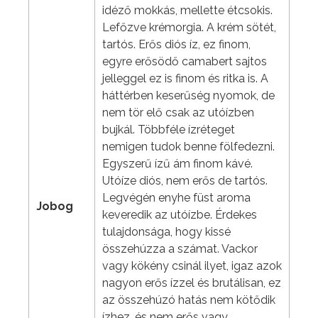
idéző mokkás, mellette étcsokis.
Lefőzve krémorgia. A krém sötét,
tartós. Erős diós íz, ez finom,
egyre erősödő camabert sajtos
jelleggel ez is finom és ritka is. A
háttérben keserűség nyomok, de
nem tör elő csak az utóízben
bujkál. Többféle ízréteget
nemigen tudok benne fölfedezni.
Egyszerű ízű ám finom kávé.
Utóíze diós, nem erős de tartós.
Legvégén enyhe füst aroma
Jobog
keveredik az utóízbe. Érdekes
tulajdonsága, hogy kissé
összehúzza a számat. Vackor
vagy kökény csinál ilyet, igaz azok
nagyon erős ízzel és brutálisan, ez
az összehúzó hatás nem kötődik
ízhez, és nem erős vagy