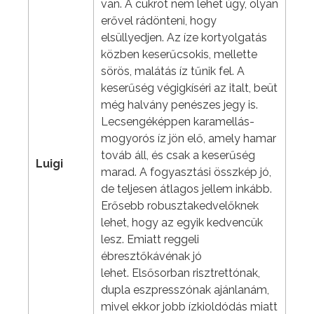
van. A cukrot nem lehet úgy, olyan
erővel rádönteni, hogy
elsüllyedjen. Az íze kortyolgatás
közben keserűcsokis, mellette
sörös, malátás íz tűnik fel. A
keserűség végigkíséri az italt, beüt
még halvány penészes jegy is.
Lecsengéképpen karamellás-
mogyorós íz jön elő, amely hamar
továb áll, és csak a keserűség
Luigi
marad. A fogyasztási összkép jó,
de teljesen átlagos jellem inkább.
Erősebb robusztakedvelőknek
lehet, hogy az egyik kedvencük
lesz. Emiatt reggeli
ébresztőkávénak jó
lehet. Elsősorban risztrettónak,
dupla eszpresszónak ajánlanám,
mivel ekkor jobb ízkioldódás miatt