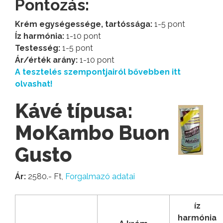
Pontozás:
Krém egységessége, tartóssága:
1-5 pont
Íz harmónia:
1-10 pont
Testesség:
1-5 pont
Ár/érték arány:
1-10 pont
A tesztelés szempontjairól bővebben itt
olvashat!
Kávé típusa:
MoKambo Buon
Gusto
Ár:
2580.- Ft,
Forgalmazó adatai
íz
harmónia