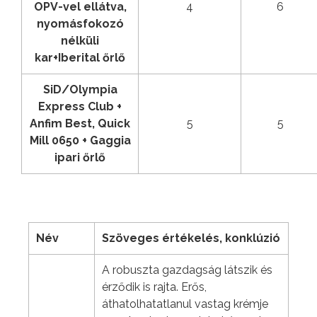
OPV-vel ellátva,
4
6
nyomásfokozó
nélküli
kar+Iberital őrlő
SiD/Olympia
Express Club +
Anfim Best, Quick
5
5
Mill 0650 + Gaggia
ipari őrlő
Név
Szöveges értékelés, konklúzió
A robuszta gazdagság látszik és
érződik is rajta. Erős,
áthatolhatatlanul vastag krémje