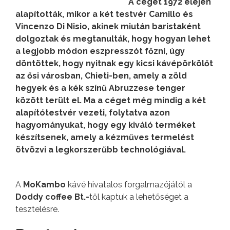
A céget 1972 elején
alapították, mikor a két testvér Camillo és
Vincenzo Di Nisio, akinek miután baristaként
dolgoztak és megtanulták, hogy hogyan lehet
a legjobb módon eszpresszót főzni, úgy
döntöttek, hogy nyitnak egy kicsi kávépörkölőt
az ősi városban, Chieti-ben, amely a zöld
hegyek és a kék színű Abruzzese tenger
között terült el.
Ma a céget még mindig a két
alapítótestvér vezeti, folytatva azon
hagyományukat, hogy egy kiváló terméket
készítsenek, amely a kézműves termelést
ötvözvi a legkorszerűbb technológiával.
A
MoKambo
kávé hivatalos forgalmazójától a
Doddy coffee Bt.-
től kaptuk a lehetőséget a
tesztelésre.