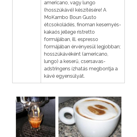
americano, vagy lungo
(hosszúkávé) készítésére! A
MoKambo Boun Gusto
étcsokoládés, finoman kesernyés-
kakaós jellege ristretto
formájában, ill. espresso
formájában érvényesül legjobban;
hosszúkávéként (americano,
lungo) a keserű, csersavas-
adstringens ízhatás megbontja a
kávé egyensúlyát.