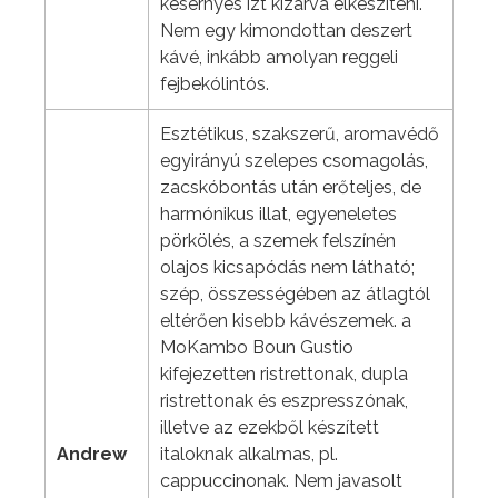
kesernyés ízt kizárva elkészíteni.
Nem egy kimondottan deszert
kávé, inkább amolyan reggeli
fejbekólintós.
Esztétikus, szakszerű, aromavédő
egyirányú szelepes csomagolás,
zacskóbontás után erőteljes, de
harmónikus illat, egyeneletes
pörkölés, a szemek felszínén
olajos kicsapódás nem látható;
szép, összességében az átlagtól
eltérően kisebb kávészemek. a
MoKambo Boun Gustio
kifejezetten ristrettonak, dupla
ristrettonak és eszpresszónak,
illetve az ezekből készített
Andrew
italoknak alkalmas, pl.
cappuccinonak. Nem javasolt