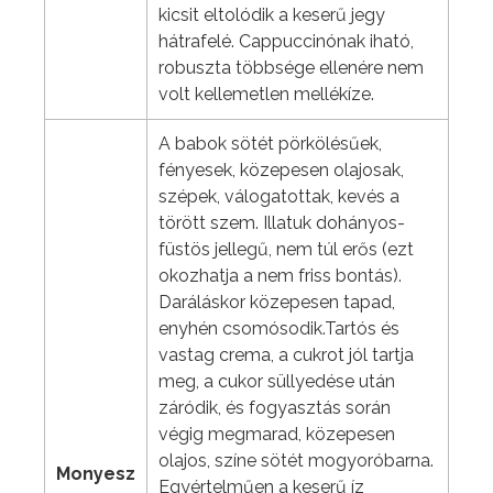
kicsit eltolódik a keserű jegy
hátrafelé. Cappuccinónak iható,
robuszta többsége ellenére nem
volt kellemetlen mellékíze.
A babok sötét pörkölésűek,
fényesek, közepesen olajosak,
szépek, válogatottak, kevés a
törött szem. Illatuk dohányos-
füstös jellegű, nem túl erős (ezt
okozhatja a nem friss bontás).
Daráláskor közepesen tapad,
enyhén csomósodik.Tartós és
vastag crema, a cukrot jól tartja
meg, a cukor süllyedése után
záródik, és fogyasztás során
végig megmarad, közepesen
olajos, színe sötét mogyoróbarna.
Monyesz
Egyértelműen a keserű íz