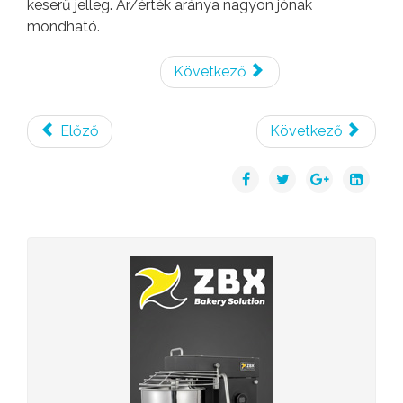
keserű jelleg. Ár/érték aránya nagyon jónak
mondható.
Következő
Előző
Következő