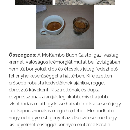
Összegzés:
A MoKambo Buon Gusto igazi vastag
krémet, valóságos krémorgiát mutat be. Ízvilágában
nem túl bonyolult diós és étcsokis jelleg fedezhető
fel enyhe keserűséggel a háttérben. Kifejezetten
erősebb robusta kedvelőknek ajánljuk, reggeli
ébresztő kávéként. Risztrettónak, és dupla
eszpresszónak ajánljuk leginkább, mivel a jobb
ízkioldódás miatt így kissé hátratolódik a keserű jegy
, de kapucsínónak is megfeleő lehet. Elmondható,
hogy odafigyelést igényel az elkészítése, mert egy
kis figyelmetlenséggel könnyen előtérbe kerül a