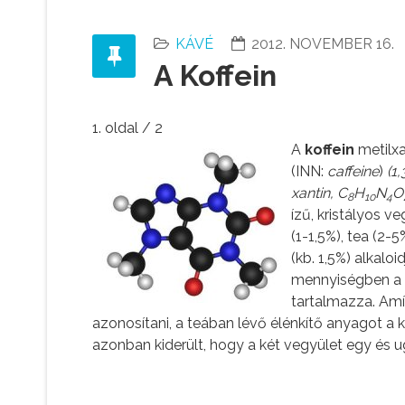
KÁVÉ
2012. NOVEMBER 16.
A Koffein
1. oldal / 2
A
koffein
metilx
(INN:
caffeine
)
(1,
xantin, C
H
N
O
8
10
4
ízű, kristályos v
(1-1,5%), tea (2-5
(kb. 1,5%) alkaloid
mennyiségben a 
tartalmazza. Amí
azonosítani, a teában lévő élénkítő anyagot a ko
azonban kiderült, hogy a két vegyület egy és 