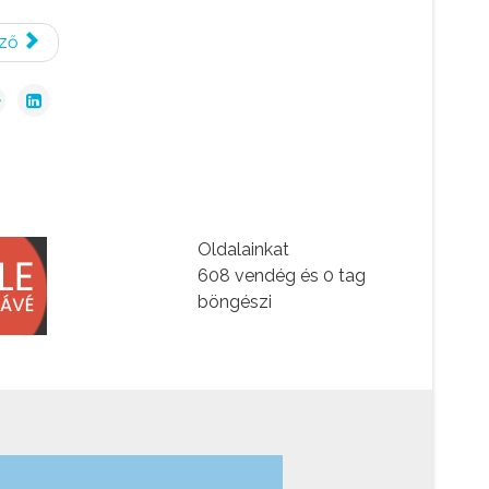
ző
Oldalainkat
608 vendég és 0 tag
böngészi