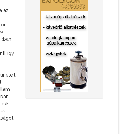
a az
tor
ekt
ókban
i, így
tüneteit
t
llemi
bban
zmok
hés
tságot,