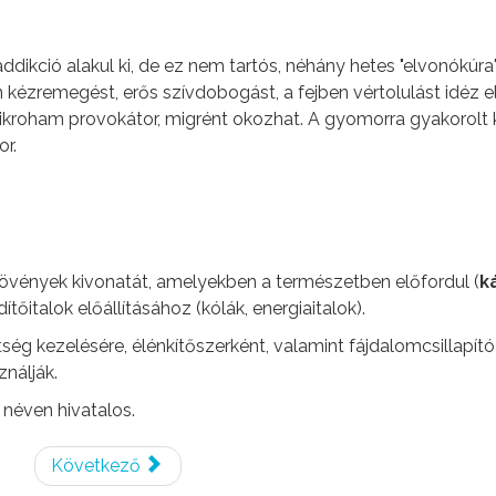
ddikció alakul ki, de ez nem tartós, néhány hetes "elvonókúra
kézremegést, erős szívdobogást, a fejben vértolulást idéz e
kroham provokátor, migrént okozhat. A gyomorra gyakorolt 
or.
növények kivonatát, amelyekben a természetben előfordul (
k
ítőitalok előállításához (kólák, energiaitalok).
g kezelésére, élénkítőszerként, valamint fájdalomcsillapító
nálják.
néven hivatalos.
Következő