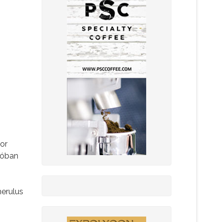
or
ióban
merulus