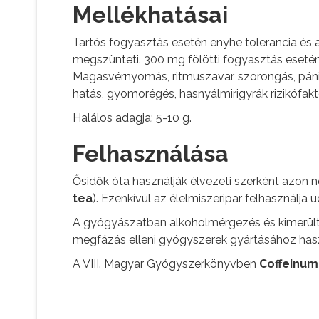
Mellékhatásai
Tartós fogyasztás esetén enyhe tolerancia és a
megszünteti. 300 mg fölötti fogyasztás esetén 
Magasvérnyomás, ritmuszavar, szorongás, páni
hatás, gyomorégés, hasnyálmirigyrák rizikófakt
Halálos adagja: 5-10 g.
Felhasználása
Ősidők óta használják élvezeti szerként azon 
tea
). Ezenkívül az élelmiszeripar felhasználja üd
A gyógyászatban alkoholmérgezés és kimerültsé
megfázás elleni gyógyszerek gyártásához hasz
A VIII. Magyar Gyógyszerkönyvben
Coffeinum