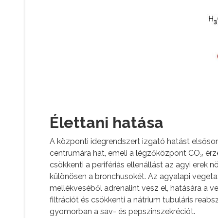
Élettani hatása
A központi idegrendszert izgató hatást elsőso
centrumára hat, emeli a légzőközpont CO
érz
2
csökkenti a perifériás ellenállást az agyi erek
különösen a bronchusokét. Az agyalapi vegetat
mellékveséből adrenalint vesz el, hatására a v
filtrációt és csökkenti a nátrium tubuláris reab
gyomorban a sav- és pepszinszekréciót.