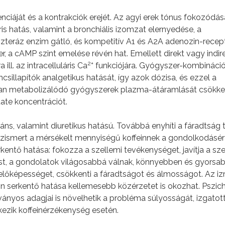
enciáját és a kontrakciók erejét. Az agyi erek tónus fokozódás
is hatás, valamint a bronchiális izomzat elernyedése, a
szteráz enzim gátló, és kompetitív A1 és A2A adenozin-recep
r, a cAMP szint emelése révén hat. Emellett direkt vagy indir
2+
 ill. az intracelluláris Ca
funkciójára. Gyógyszer-kombináci
csillapítók analgetikus hatását, így azok dózisa, és ezzel a
an metabolizálódó gyógyszerek plazma-átáramlását csökkent
tate koncentrációt.
ns, valamint diuretikus hatású. Továbbá enyhíti a fáradtság 
ismert a mérsékelt mennyiségű koffeinnek a gondolkodásér
kentő hatása: fokozza a szellemi tevékenységet, javítja a sze
ítást, a gondolatok világosabbá válnak, könnyebben és gyorsa
igyelőképességet, csökkenti a fáradtságot és álmosságot. Az i
ein serkentő hatása kellemesebb közérzetet is okozhat. Pszic
kványos adagjai is növelhetik a probléma súlyosságát, izgatot
kezik koffeinérzékenység esetén.