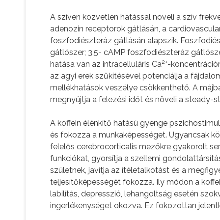
A szíven közvetlen hatással növeli a szív frekv
adenozin receptorok gátlásán, a cardiovascular
foszfodiészteráz gátlásán alapszik. Foszfodié
gátlószer; 3,5- cAMP foszfodiészteráz gátlósze
2+
hatása van az intracelluláris Ca
-koncentrációra
az agyi erek szűkítésével potenciálja a fájdalom
mellékhatások veszélye csökkenthető. A májb
megnyújtja a felezési időt és növeli a steady-s
A koffein élénkítő hatású gyenge pszichostimulá
és fokozza a munkaképességet. Ugyancsak köz
felelős cerebrocorticalis mezőkre gyakorolt ser
funkciókat, gyorsítja a szellemi gondolattárs
születnek, javítja az ítéletalkotást és a megf
teljesítőképességét fokozza. Ily módon a koff
labilítás, depresszió, lehangoltság esetén szo
ingerlékenységet okozva. Ez fokozottan jelent