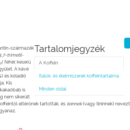
Tartalomjegyzék
antin-származék
3,7-trimetil-
)
, fehér, keserű
A Koffein
2
egyület. A kávé
%) és kóladió
Italok, és élelmiszerek koffeintartalma
ja. Kis
Minden oldal
kakaóbab is
g nem sikerült
ffeintől eltérőnek tartották, és
teinnek
(vagy tininnek) nevezt
ugyanaz.