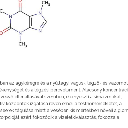
rban az agykéregre és a nyúltagyi vagus-, légző- és vazomot
ékenységét és a légzési percvolument. Alacsony koncentrác
 növekvő ellenállásával szemben, elernyeszti a simaizmokat,
ív központok izgatása révén emeli a testhőmérsékletet, a
eseerek tágulása miatt a vesében kis mértékben növeli a glo
szorpcióját ezért fokozódik a vizeletkiválasztás, fokozza a