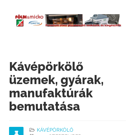
Kávépörkölő
üzemek, gyárak,
manufaktúrák
bemutatása
KÁVÉPÖRKÖLŐ