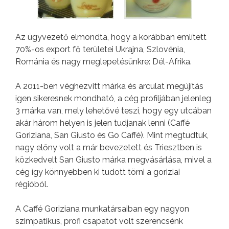
Az ügyvezető elmondta, hogy a korábban említett
70%-os export fő területei Ukrajna, Szlovénia,
Románia és nagy meglepetésünkre: Dél-Afrika.
A 2011-ben véghezvitt márka és arculat megújítás
igen sikeresnek mondható, a cég profiljában jelenleg
3 márka van, mely lehetővé teszi, hogy egy utcában
akár három helyen is jelen tudjanak lenni (Caffé
Goriziana, San Giusto és Go Caffé). Mint megtudtuk,
nagy előny volt a már bevezetett és Triesztben is
közkedvelt San Giusto márka megvásárlása, mivel a
cég így könnyebben ki tudott törni a goriziai
régióból.
A Caffé Goriziana munkatársaiban egy nagyon
szimpatikus, profi csapatot volt szerencsénk