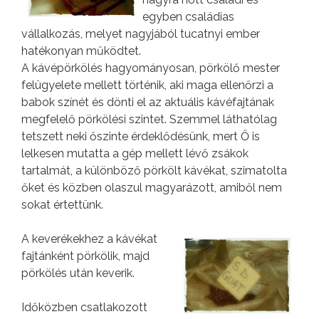
egyben családias
vállalkozás, melyet nagyjából tucatnyi ember
hatékonyan működtet.
A kávépörkölés hagyományosan, pörkölő mester
felügyelete mellett történik, aki maga ellenőrzi a
babok színét és dönti el az aktuális kávéfajtának
megfelelő pörkölési szintet. Szemmel láthatólag
tetszett neki őszinte érdeklődésünk, mert Ő is
lelkesen mutatta a gép mellett lévő zsákok
tartalmát, a különböző pörkölt kávékat, szimatolta
őket és közben olaszul magyarázott, amiből nem
sokat értettünk.
A keverékekhez a kávékat
fajtánként pörkölik, majd
pörkölés után keverik.
Időközben csatlakozott