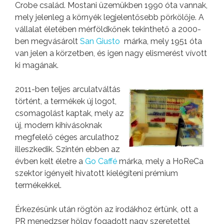
Crobe család. Mostani üzemükben 1990 óta vannak,
mely jelenleg a környék legjelentősebb pörkölője. A
vállalat életében mérföldkőnek tekinthető a 2000-
ben megvásárolt
San Giusto
márka, mely 1951 óta
van jelen a körzetben, és igen nagy elismerést vívott
ki magának.
2011-ben teljes arculatváltás
történt, a termékek új logot,
csomagolást kaptak, mely az
új, modern kihívásoknak
megfelelő céges arculathoz
illeszkedik. Szintén ebben az
évben kelt életre a
Go Caffé
márka, mely a HoReCa
szektor igényeit hivatott kielégíteni prémium
termékekkel.
Érkezésünk után rögtön az irodákhoz értünk, ott a
PR menedzser hölgy fogadott nagy szeretettel