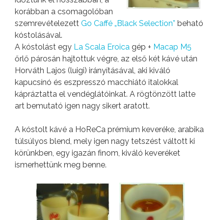
korábban a csomagolóban
szemrevételezett
Go Caffé „Black Selection”
beható
kóstolásával.
A kóstolást egy
La Scala Eroica
gép +
Macap M5
őrlő párosán hajtottuk végre, az első két kávé után
Horváth Lajos (luigi) irányításával, aki kiváló
kapucsínó és eszpresszó macchiátó italokkal
kápráztatta el vendéglátóinkat. A rögtönzött latte
art bemutató igen nagy sikert aratott.
A kóstolt kávé a HoReCa prémium keveréke, arabika
túlsúlyos blend, mely igen nagy tetszést váltott ki
körünkben, egy igazán finom, kiváló keveréket
ismerhettünk meg benne.