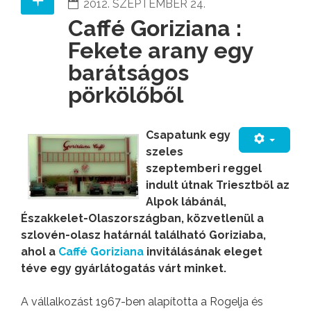
2012. SZEPTEMBER 24.
Caffé Goriziana :
Fekete arany egy
barátságos
pörkölőből
Csapatunk egy
szeles
szeptemberi reggel
indult útnak Triesztből az
Alpok lábánál,
Északkelet-Olaszországban, közvetlenül a
szlovén-olasz határnál található Goriziaba,
ahol a
Caffé Goriziana
invitálásának eleget
téve egy gyárlátogatás várt minket.
A vállalkozást 1967-ben alapította a Rogelja és