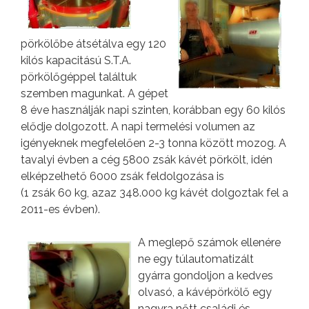
pörkölőbe átsétálva egy 120
kilós kapacitású S.T.A.
pörkölőgéppel találtuk
szemben magunkat. A gépet
8 éve használják napi szinten, korábban egy 60 kilós
elődje dolgozott. A napi termelési volumen az
igényeknek megfelelően 2-3 tonna között mozog. A
tavalyi évben a cég 5800 zsák kávét pörkölt, idén
elképzelhető 6000 zsák feldolgozása is
(1 zsák 60 kg, azaz 348.000 kg kávét dolgoztak fel a
2011-es évben).
A meglepő számok ellenére
ne egy túlautomatizált
gyárra gondoljon a kedves
olvasó, a kávépörkölő egy
nagyra nőtt családi és