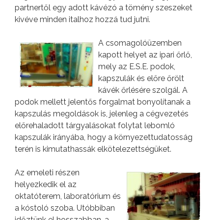
partnertől egy adott kávézó a tömény szeszeket
kivéve minden italhoz hozzá tud jutni.
A csomagolóüzemben
kapott helyet az ipari őrlő,
mely az E.S.E. podok,
kapszulák és előre őrölt
kávék őrlésére szolgál. A
podok mellett jelentős forgalmat bonyolítanak a
kapszulás megoldások is, jelenleg a cégvezetés
előrehaladott tárgyalásokat folytat lebomló
kapszulák irányába, hogy a környezettudatosság
terén is kimutathassák elkötelezettségüket.
Az emeleti részen
helyezkedik el az
oktatóterem, laboratórium és
a kóstoló szoba. Utóbbiban
időztünk el hosszabban, a