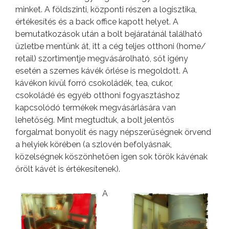
minket. A földszinti, központi részen a logisztika,
értékesítés és a back office kapott helyet. A
bemutatkozások után a bolt bejáratánál található
üzletbe mentünk át, itt a cég teljes otthoni (home/
retail) szortimentje megvásárolható, sőt igény
esetén a szemes kávék őrlése is megoldott. A
kávékon kívül forró csokoládék, tea, cukor,
csokoládé és egyéb otthoni fogyasztáshoz
kapcsolódó termékek megvásárlására van
lehetőség. Mint megtudtuk, a bolt jelentős
forgalmat bonyolít és nagy népszerűségnek örvend
a helyiek körében (a szlovén befolyásnak,
közelségnek köszönhetően igen sok török kávénak
őrölt kávét is értékesítenek).
A