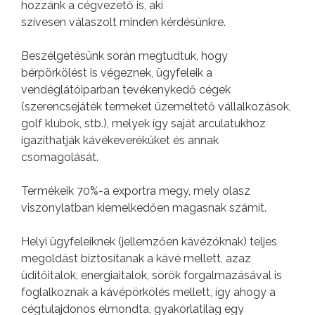
hozzánk a cégvezető is, aki
szívesen válaszolt minden kérdésünkre.
Beszélgetésünk során megtudtuk, hogy
bérpörkölést is végeznek, ügyfeleik a
vendéglátóiparban tevékenykedő cégek
(szerencsejáték termeket üzemeltető vállalkozások,
golf klubok, stb.), melyek így saját arculatukhoz
igazíthatják kávékeveréküket és annak
csomagolását.
Termékeik 70%-a exportra megy, mely olasz
viszonylatban kiemelkedően magasnak számít.
Helyi ügyfeleiknek (jellemzően kávézóknak) teljes
megoldást biztosítanak a kávé mellett, azaz
üdítőitalok, energiaitalok, sörök forgalmazásával is
foglalkoznak a kávépörkölés mellett, így ahogy a
cégtulajdonos elmondta, gyakorlatilag egy