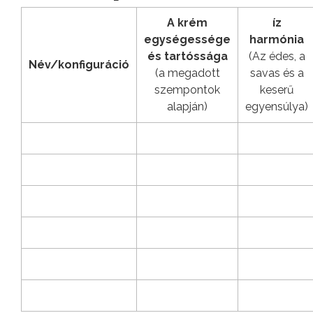
A krém
íz
egységessége
harmónia
és tartóssága
(Az édes, a
Név/konfiguráció
(a megadott
savas és a
szempontok
keserű
alapján)
egyensúlya)