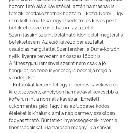
hozom tető alá a kávézókat, aztán ha másnak is
tetszik, csatlakozhatnak hozzám – kezdi Norbi. – Így
nem kell a multikkal egyezkednem és kevés pénz
befektetésével elindíthatom az üzletet.
Számításaim szerint belátható idõn belül megtérül a
befektetésem. Az első kávézó pár asztallal,
családias hangulattal Szentendrén, a Duna-korzón
nyílik. Ilyenre tervezem az összes többit is.
A fitneszguru reményei szerint nem csak a jó
hangulat, de több ínyencség is becsalja majd a
vendégeket.
– Kutatókat kértem fel egy új, nemes kávékeverék
kifejlesztésére, amelyben harmadával kevesebb a
koffein, mint a normális kávéban. Emellett
cukormentes gépi fagyit és az Update1 kódos
ételeket is kínálunk, ami a nap bármely szakában
fogyasztható. Büntetlen ínyencségeknek hívom a
finomságainkat. Hamarosan megnyílik a sárvári,