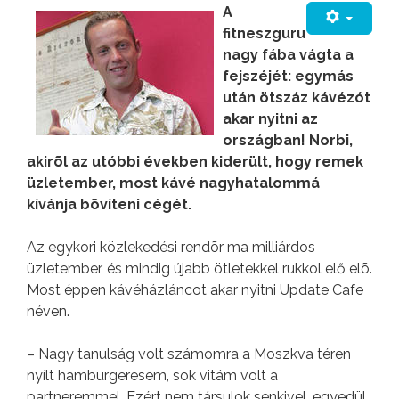
A
fitneszguru
nagy fába vágta a
fejszéjét: egymás
után ötszáz kávézót
akar nyitni az
országban! Norbi,
akirõl az utóbbi években kiderült, hogy remek
üzletember, most kávé nagyhatalommá
kívánja bõvíteni cégét.
Az egykori közlekedési rendõr ma milliárdos
üzletember, és mindig újabb ötletekkel rukkol elő elõ.
Most éppen kávéházláncot akar nyitni Update Cafe
néven.
– Nagy tanulság volt számomra a Moszkva téren
nyílt hamburgeresem, sok vitám volt a
partneremmel. Ezért nem társulok senkivel, egyedül