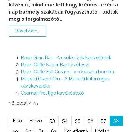
kávénak, mindamellett hogy krémes -ezért a
nap bármely szakában fogyasztható - tudtuk
meg a forgalmazótól.
Bővebben...
Roen Gran Bar - A csokis ízek kedvelőinek
Pavin Caffé Super Bar kávéteszt
Pavin Caffé Full Cream - a robuszta bomba
Musetti Grand Cru - A Musetti különleges
kávékeveréke
Cosmai Prestige kávékóstoló
58. oldal / 75
Első
Előző
53
54
55
56
57
58
59
60
61
62
Következő
Utolsó