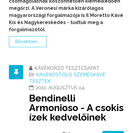
csomagolásnak köszönhetően kiemelkedően
megőrzi. A Veronesi márka kizárólagos
magyarországi forgalmazója is Il Moretto Kávé
Kis és Nagykereskedés - tudtuk meg a
forgalmazótól.
Bővebben...
KÁVÉKORZÓ TESZTCSAPAT
KÁVÉKÓSTOLÓ SZEMESKÁVÉ
TESZTEK
2010. AUGUSZTUS 04.
Bendinelli
Armonioso - A csokis
ízek kedvelőinek