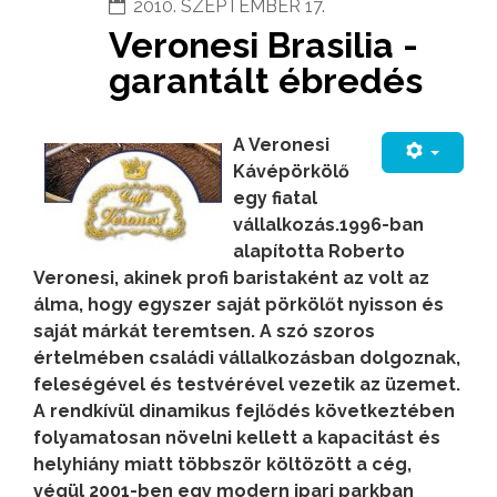
2010. SZEPTEMBER 17.
Veronesi Brasilia -
garantált ébredés
A Veronesi
Kávépörkölő
egy fiatal
vállalkozás.1996-ban
alapította Roberto
Veronesi, akinek profi baristaként az volt az
álma, hogy egyszer saját pörkölőt nyisson és
saját márkát teremtsen. A szó szoros
értelmében családi vállalkozásban dolgoznak,
feleségével és testvérével vezetik az üzemet.
A rendkívül dinamikus fejlődés következtében
folyamatosan növelni kellett a kapacitást és
helyhiány miatt többször költözött a cég,
végül 2001-ben egy modern ipari parkban