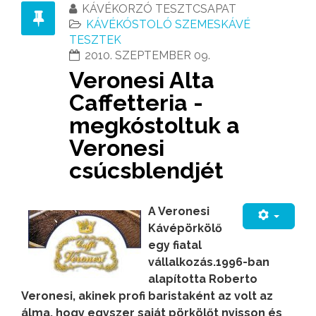
KÁVÉKORZÓ TESZTCSAPAT
KÁVÉKÓSTOLÓ SZEMESKÁVÉ
TESZTEK
2010. SZEPTEMBER 09.
Veronesi Alta
Caffetteria -
megkóstoltuk a
Veronesi
csúcsblendjét
A Veronesi
Kávépörkölő
egy fiatal
vállalkozás.1996-ban
alapította Roberto
Veronesi, akinek profi baristaként az volt az
álma, hogy egyszer saját pörkölőt nyisson és