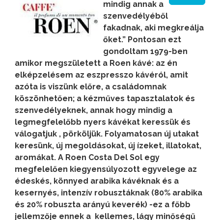
mindig annak a
szenvedélyéből
fakadnak, aki megkreálja
őket.” Pontosan ezt
gondoltam 1979-ben
amikor megszületett a Roen kávé: az én
elképzelésem az eszpresszo kávéról, amit
azóta is viszünk előre, a családomnak
köszönhetően; a kézműves tapasztalatok és
szenvedélyeknek, annak hogy mindig a
legmegfelelőbb nyers kávékat keressük és
válogatjuk , pörköljük. Folyamatosan új utakat
keresünk, új megoldásokat, új ízeket, illatokat,
aromákat.
A Roen Costa Del Sol egy
megfelelően kiegyensúlyozott egyvelege az
édeskés, könnyed arabika kávéknak és a
kesernyés, intenzív robusztáknak (80% arabika
és 20% robuszta arányú keverék) -ez a főbb
jellemzője ennek a kellemes, lágy minőségű