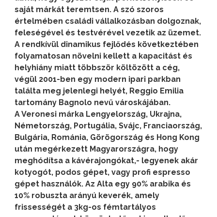
saját márkát teremtsen. A szó szoros
értelmében családi vállalkozásban dolgoznak,
feleségével és testvérével vezetik az üzemet.
A rendkívül dinamikus fejlődés következtében
folyamatosan növelni kellett a kapacitást és
helyhiány miatt többször költözött a cég,
végül 2001-ben egy modern ipari parkban
találta meg jelenlegi helyét, Reggio Emilia
tartomány Bagnolo nevű városkájában.
A Veronesi márka Lengyelország, Ukrajna,
Németország, Portugália, Svájc, Franciaország,
Bulgária, Románia, Görögország és Hong Kong
után megérkezett Magyarországra, hogy
meghódítsa a kávérajongókat,- legyenek akár
kotyogót, podos gépet, vagy profi espresso
gépet használók. Az Alta egy 90% arabika és
10% robuszta arányú keverék, amely
frissességét a 3kg-os fémtartályos