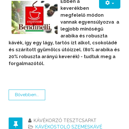
Ebben a
keverékben
megfelelő módon
vannak egyensúlyozva a
legjobb minőségű
arabika és robuszta
kávék, így egy lágy, tartós ízt alkot, csokoládé
és szárított gyümölcs útóízzel. (80% arabika és
20% robuszta arányú keverék) - tudtuk meg a
forgalmazótól.
Bővebben...
KÁVÉKORZÓ TESZTCSAPAT
KÁVÉKÓSTOLÓ SZEMESKÁVÉ