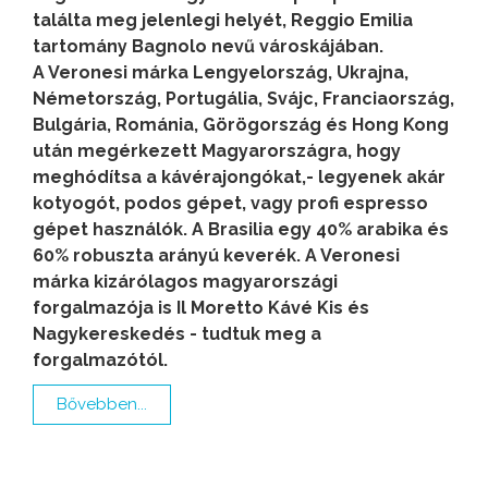
találta meg jelenlegi helyét, Reggio Emilia
tartomány Bagnolo nevű városkájában.
A Veronesi márka Lengyelország, Ukrajna,
Németország, Portugália, Svájc, Franciaország,
Bulgária, Románia, Görögország és Hong Kong
után megérkezett Magyarországra, hogy
meghódítsa a kávérajongókat,- legyenek akár
kotyogót, podos gépet, vagy profi espresso
gépet használók. A Brasilia egy 40% arabika és
60% robuszta arányú keverék. A Veronesi
márka kizárólagos magyarországi
forgalmazója is Il Moretto Kávé Kis és
Nagykereskedés - tudtuk meg a
forgalmazótól.
Bővebben...