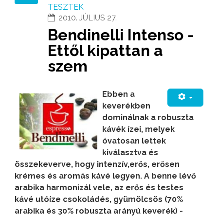
TESZTEK
2010. JÚLIUS 27.
Bendinelli Intenso -
Ettől kipattan a
szem
Ebben a
keverékben
dominálnak a robuszta
kávék ízei, melyek
óvatosan lettek
kiválasztva és
összekeverve, hogy intenzív,erős, erősen
krémes és aromás kávé legyen. A benne lévő
arabika harmonizál vele, az erős és testes
kávé utóíze csokoládés, gyümölcsös (70%
arabika és 30% robuszta arányú keverék) -