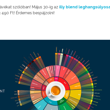
 kávékat szólóban! Május 30-ig az
illy blend leghangsúlyos
 490 Ft! Érdemes bespájzolni!