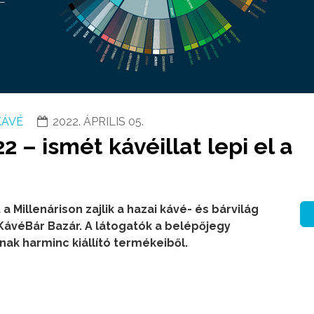
KÁVÉ
2022. ÁPRILIS 05.
 – ismét kávéillat lepi el a
a Millenárison zajlik a hazai kávé- és bárvilág
ávéBár Bazár. A látogatók a belépőjegy
ak harminc kiállító termékeiből.