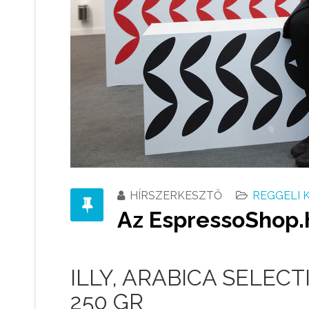
HÍRSZERKESZTŐ
REGGELI 
Az EspressoShop.h
ILLY, ARABICA SELEC
250 GR