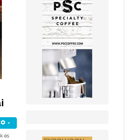
i
k és