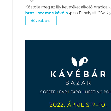
Kóstolja meg az illy keveréket alkotó Arabica
brazil szemes kávéja
4120 Ft helyett CSAK 3
Bővebben...