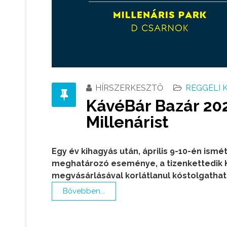
HÍRSZERKESZTŐ
REGGELI 
KávéBár Bazár 2022
Millenárist
Egy év kihagyás után, április 9-10-én ismét 
meghatározó eseménye, a tizenkettedik K
megvásárlásával korlátlanul kóstolgathatn
Bővebben...