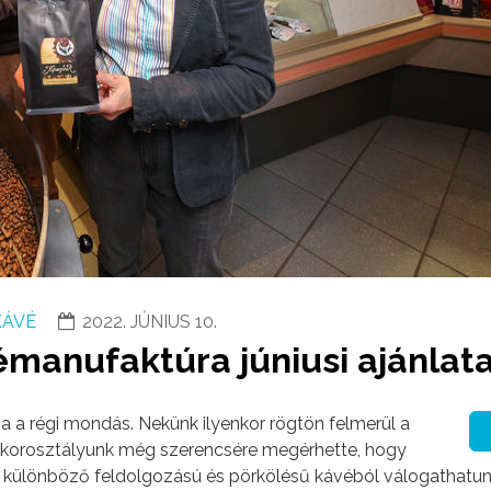
KÁVÉ
2022. JÚNIUS 10.
manufaktúra júniusi ajánlata
ja a régi mondás. Nekünk ilyenkor rögtön felmerül a
i korosztályunk még szerencsére megérhette, hogy
, különböző feldolgozású és pörkölésű kávéból válogathatun