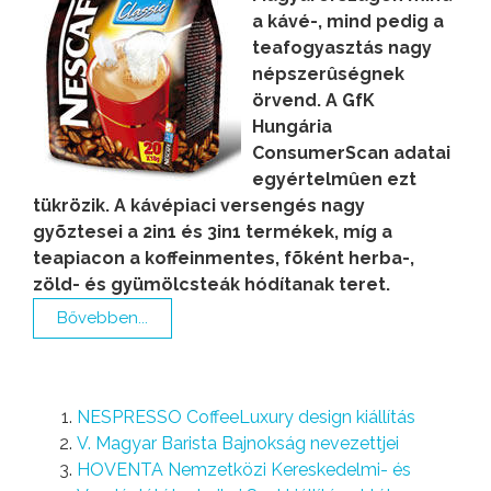
a kávé-, mind pedig a
teafogyasztás nagy
népszerûségnek
örvend. A GfK
Hungária
ConsumerScan adatai
egyértelmûen ezt
tükrözik. A kávépiaci versengés nagy
gyõztesei a 2in1 és 3in1 termékek, míg a
teapiacon a koffeinmentes, fõként herba-,
zöld- és gyümölcsteák hódítanak teret.
Bővebben...
NESPRESSO CoffeeLuxury design kiállítás
V. Magyar Barista Bajnokság nevezettjei
HOVENTA Nemzetközi Kereskedelmi- és