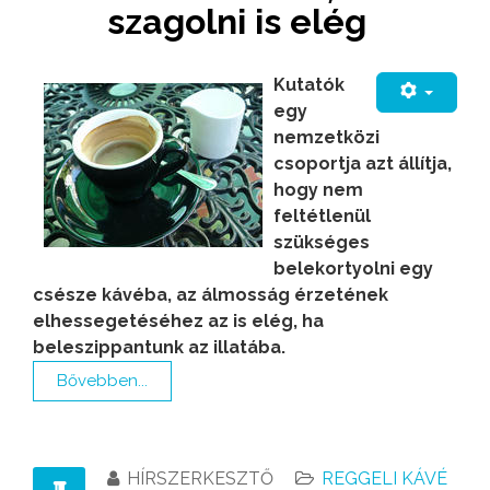
szagolni is elég
Kutatók
egy
nemzetközi
csoportja azt állítja,
hogy nem
feltétlenül
szükséges
belekortyolni egy
csésze kávéba, az álmosság érzetének
elhessegetéséhez az is elég, ha
beleszippantunk az illatába.
Bővebben...
HÍRSZERKESZTŐ
REGGELI KÁVÉ