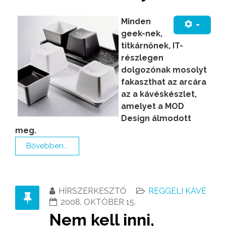
Minden
geek-nek,
titkárnőnek, IT-
részlegen
dolgozónak mosolyt
fakaszthat az arcára
az a kávéskészlet,
amelyet a MOD
Design álmodott
meg.
Bővebben...
HÍRSZERKESZTŐ
REGGELI KÁVÉ
2008. OKTÓBER 15.
Nem kell inni,