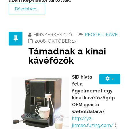
üzem képviselői tartottak.
Bővebben...
HÍRSZERKESZTŐ
REGGELI KÁVÉ
2008. OKTÓBER 13.
Támadnak a kínai
kávéfőzők
SiD hívta
fel a
figyelmemet egy
kínai kávéfőzőgép
OEM gyártó
weboldalára (
http://yz-
jinmao.fuzing.com/
)
.