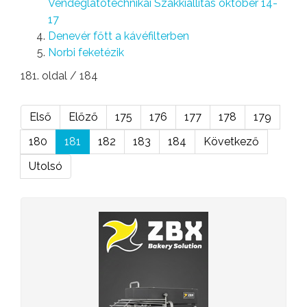
Vendéglátótechnikai Szakkiállítás október 14-
17
Denevér főtt a kávéfilterben
Norbi feketézik
181. oldal / 184
Első
Előző
175
176
177
178
179
180
181
182
183
184
Következő
Utolsó